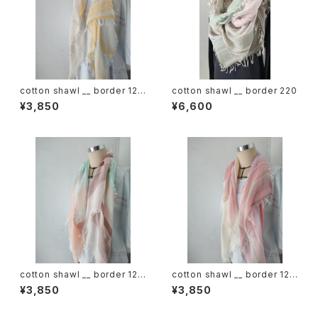
cotton shawl __ border 120
cotton shawl __ border 220
蒲公英w
¥3,850
¥6,600
cotton shawl __ border 120
cotton shawl __ border 120
春麗w
桜花w
¥3,850
¥3,850