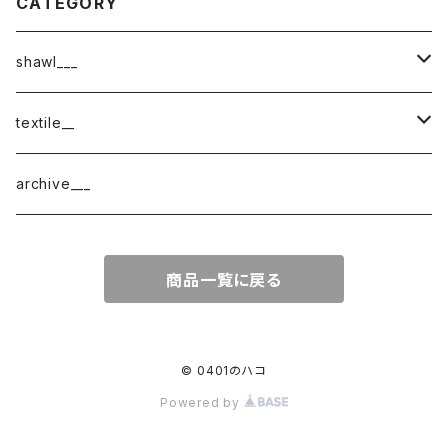
CATEGORY
shawl___
cotton
textile__
border
cotton × wool
織物
archive___
block
border
ガーゼ
商品一覧に戻る
220-120
block
チェック
220-60
220-120
ストライプ
© 0401のハコ
Powered by
160-60
220-60
ボーダー