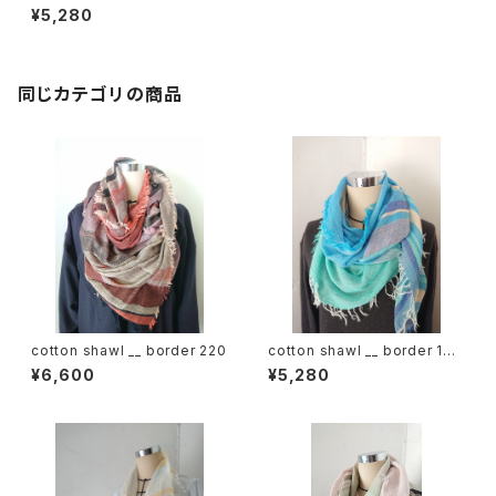
er 160
¥5,280
同じカテゴリの商品
cotton shawl __ border 220
cotton shawl __ border 160
海嶺w
¥6,600
¥5,280