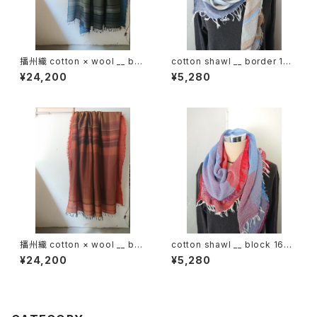
播州織 cotton × wool __ bor
cotton shawl __ border 160
der 220-120 霧帳GK
慈雨w
¥24,200
¥5,280
播州織 cotton × wool __ bor
cotton shawl __ block 160
der 220-120 落葉GK
初日影w
¥24,200
¥5,280