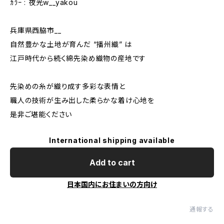
ｶﾗｰ : 夜光w__yakou
兵庫県西脇市__
自然豊かな土地が育んだ “播州織” は
江戸時代から続く綿先染め織物の産地です
先染めの糸が織り成す多彩な表情と
職人の技術が生み出した柔らかな着け心地を
是非ご堪能ください
International shipping available
Add to cart
日本国内にお住まいの方向け
通報する