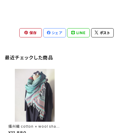
保存
シェア
LINE
ポスト
最近チェックした商品
播州織 cotton × wool shawl
__ border 220 夜光W
¥11,880