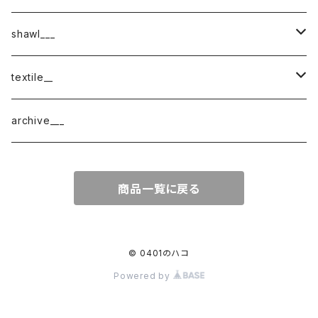
shawl___
cotton
textile__
border
cotton × wool
織物
archive___
block
border
ガーゼ
商品一覧に戻る
220-120
block
チェック
220-60
220-120
ストライプ
© 0401のハコ
Powered by
160-60
220-60
ボーダー