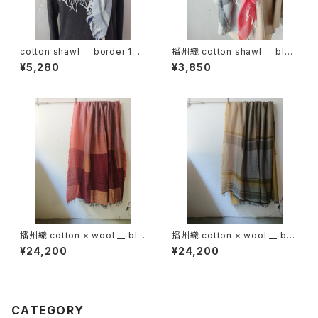
cotton shawl __ border 160
播州織 cotton shawl __ bloc
白波w
k 120
¥5,280
¥3,850
播州織 cotton × wool __ blo
播州織 cotton × wool __ bor
ck 220-120 埋火GK
der 220-120 花灯路GK
¥24,200
¥24,200
CATEGORY