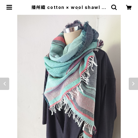
播州織 cotton × wool shawl __
border 220 夜光W | 0401のハコ