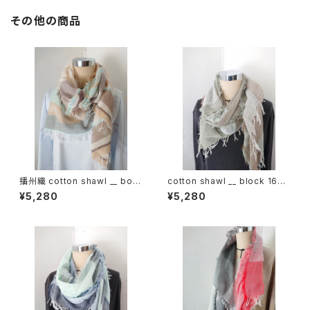
その他の商品
播州織 cotton shawl __ bord
cotton shawl __ block 160
er 160 啓蟄w
裏葉w
¥5,280
¥5,280