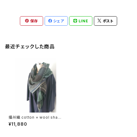
保存
シェア
LINE
ポスト
最近チェックした商品
播州織 cotton × wool shawl
__ border 220 群峰K
¥11,880