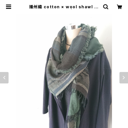
播州織 cotton × wool shawl __
border 220 群峰K | 0401のハコ