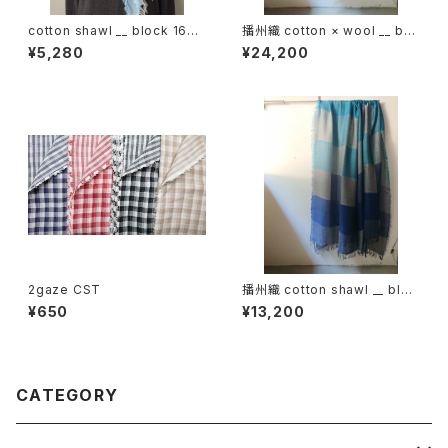
cotton shawl __ block 160
播州織 cotton × wool __ bor
昊天w
der 220-120 霧帳GK
¥5,280
¥24,200
2gaze CST
播州織 cotton shawl __ bloc
k 220-120 深海GK
¥650
¥13,200
CATEGORY