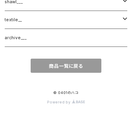
shawl___
cotton
textile__
border
cotton × wool
織物
archive___
block
border
ガーゼ
商品一覧に戻る
220-120
block
チェック
220-60
220-120
ストライプ
© 0401のハコ
Powered by
160-60
220-60
ボーダー
120-60
無地