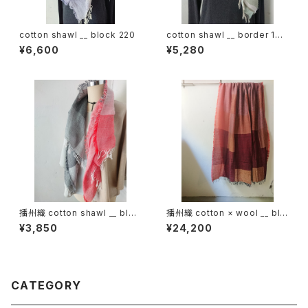
cotton shawl __ block 220
cotton shawl __ border 160
春霖w
¥6,600
¥5,280
播州織 cotton shawl __ bloc
播州織 cotton × wool __ blo
k 120
ck 220-120 埋火GK
¥3,850
¥24,200
CATEGORY