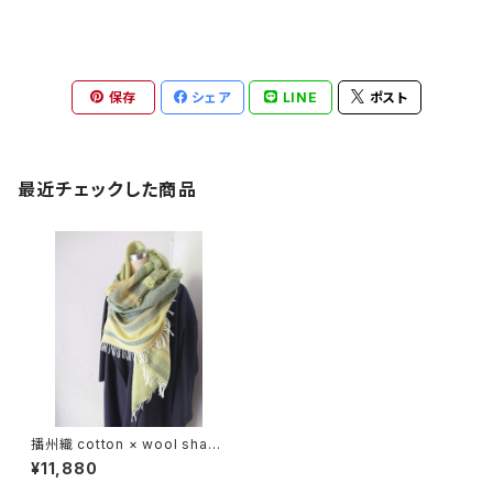
保存
シェア
LINE
ポスト
最近チェックした商品
播州織 cotton × wool shawl
__ border 220 木賊W
¥11,880