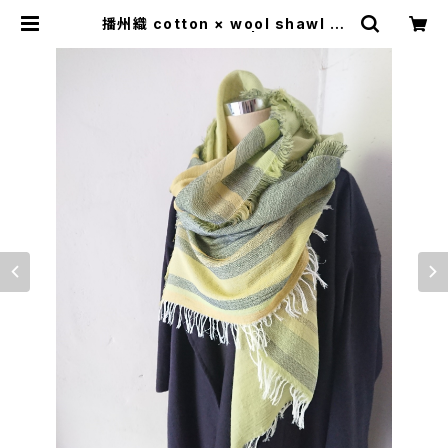
播州織 cotton × wool shawl __
border 220 木賊W | 0401のハコ