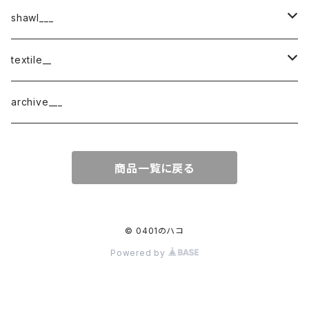
shawl___
cotton
textile__
border
cotton × wool
織物
archive___
block
border
ガーゼ
商品一覧に戻る
220-120
block
チェック
220-60
220-120
ストライプ
© 0401のハコ
Powered by
160-60
220-60
ボーダー
120-60
無地