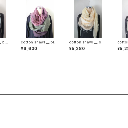
_ bor
cotton shawl __ blo
cotton shawl __ bor
cotto
ck 220
der 160 春陽w
ck 1
¥6,600
¥5,280
¥5,2