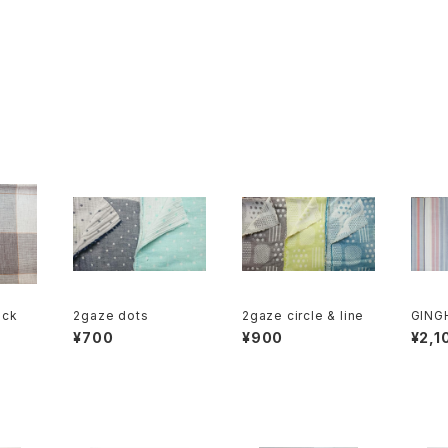
eck
2gaze dots
2gaze circle & line
GING
__ mul
¥700
¥900
¥2,1