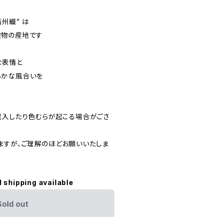
州織” は
織物の産地です
な表情と
らかな風合いを
混入したり色むらが起こる場合がごさ
ますが、ご理解のほどお願いいたしま
l shipping available
Sold out