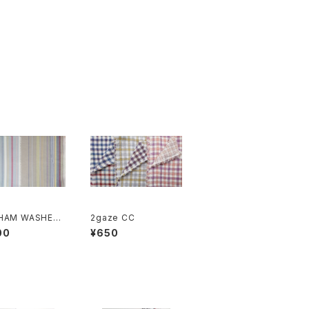
HAM WASHER
2gaze CC
ti stripe
00
¥650