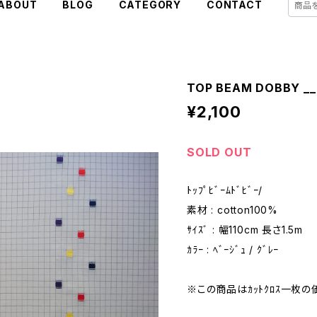
ABOUT
BLOG
CATEGORY
CONTACT
TOP BEAM DOBBY __ 
¥2,100
SOLD OUT
ﾄｯﾌﾟﾋﾞｰﾑﾄﾞﾋﾞｰ/
素材 : cotton100%
ｻｲｽﾞ : 幅110cm 長さ1.5m
ｶﾗｰ : ﾍﾞｰｼﾞｭ / ｸﾞﾚｰ
※この商品はｶｯﾄｸﾛｽ一枚の