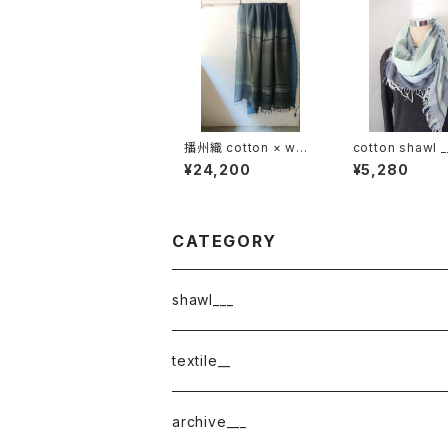
播州織 cotton × woo
cotton shawl _
l __ border 220-120
der 160 白波w
¥24,200
¥5,280
霧帳GK
CATEGORY
shawl___
cotton
textile__
border
cotton × wool
織物
archive___