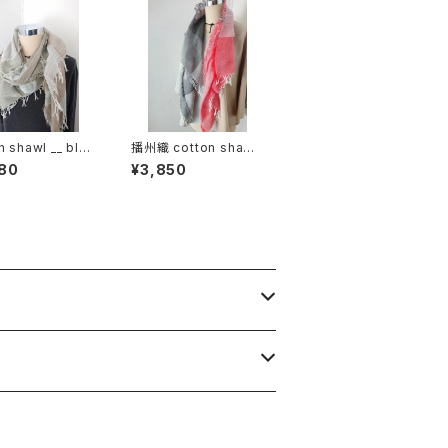
n shawl __ blo
播州織 cotton shawl
60 裏葉w
__ block 120
80
¥3,850