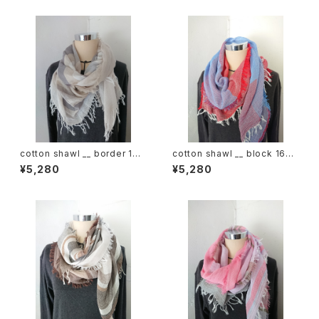
cotton shawl __ border 160
cotton shawl __ block 160
鳴砂w
初日影w
¥5,280
¥5,280