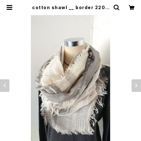
cotton shawl __ border 220 |
0401のハコ