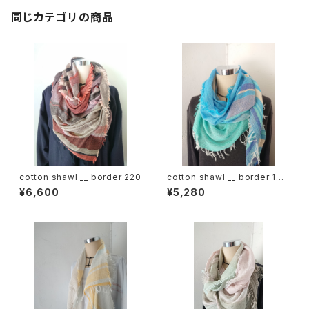
同じカテゴリの商品
cotton shawl __ border 220
cotton shawl __ border 160
海嶺w
¥6,600
¥5,280