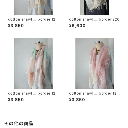
cotton shawl __ border 120
cotton shawl __ border 220
蒲公英w
¥3,850
¥6,600
cotton shawl __ border 120
cotton shawl __ border 120
春麗w
桜花w
¥3,850
¥3,850
その他の商品