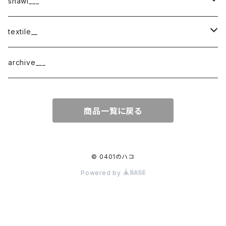
shawl___
cotton
textile__
border
cotton × wool
織物
archive___
block
border
ガーゼ
商品一覧に戻る
220-120
block
チェック
220-60
220-120
ストライプ
© 0401のハコ
Powered by
160-60
220-60
ボーダー
120-60
無地