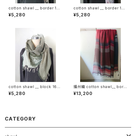
cotton shawl __ border 160
cotton shawl __ border 160
春泥w
桜雨w
¥5,280
¥5,280
cotton shawl __ block 160
播州織 cotton shawl__ bord
深閑w
er 220-120 火輪GK
¥5,280
¥13,200
CATEGORY