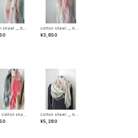
n shawl __ bor
cotton shawl __ bor
120 春麗w
der 120 桜花w
50
¥3,850
cotton shawl
cotton shawl __ bor
ock 120
der 160 春霖w
50
¥5,280