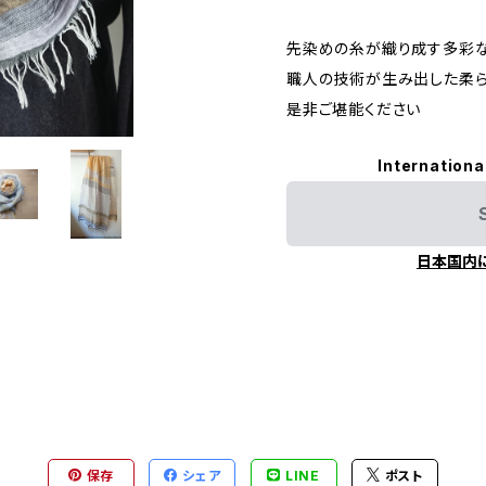
先染めの糸が織り成す多彩
職人の技術が生み出した柔
是非ご堪能ください
Internationa
日本国内
保存
シェア
LINE
ポスト