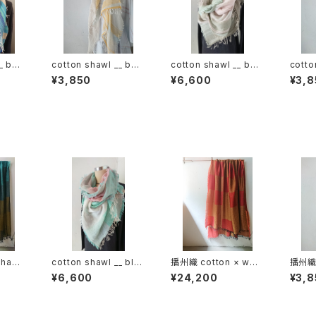
_ bor
cotton shawl __ bor
cotton shawl __ bor
cotto
der 120 蒲公英w
der 220
der 
¥3,850
¥6,600
¥3,8
hawl
cotton shawl __ blo
播州織 cotton × woo
播州織 
120 秋
ck 220
l __ block 220-120
__ bl
¥6,600
¥24,200
¥3,8
鬼灯GK