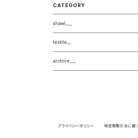
CATEGORY
shawl___
cotton
textile__
border
cotton × wool
織物
archive___
block
border
ガーゼ
220-120
block
チェック
220-60
220-120
ストライプ
プライバシーポリシー
特定商取引法に基
160-60
220-60
ボーダー