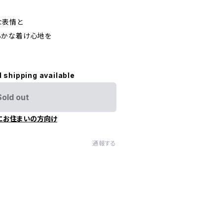
な表情と
らかな着け心地を
l shipping available
Sold out
にお住まいの方向け
通報する