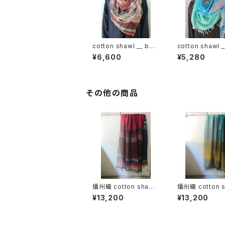
cotton shawl __ bor
cotton shawl _
der 220
der 160 海嶺w
¥6,600
¥5,280
その他の商品
播州織 cotton shawl_
播州織 cotton s
_ border 220-120 火
__ block 220-
¥13,200
¥13,200
輪GK
水GK