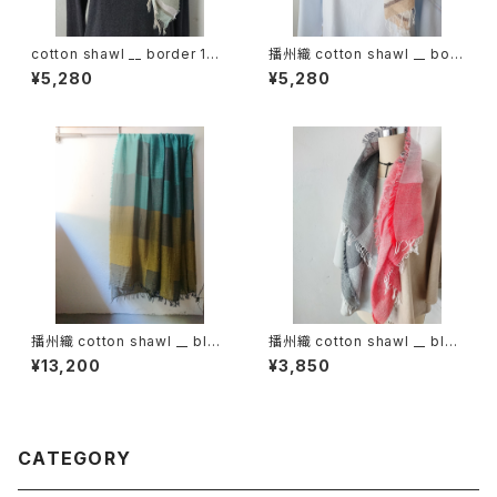
cotton shawl __ border 160
播州織 cotton shawl __ bord
春霖w
er 160 啓蟄w
¥5,280
¥5,280
播州織 cotton shawl __ bloc
播州織 cotton shawl __ bloc
k 220-120 秋水GK
k 120
¥13,200
¥3,850
CATEGORY