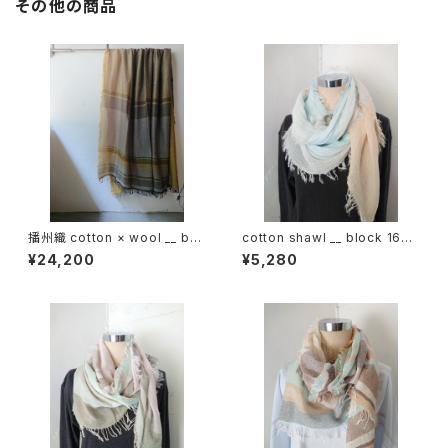
その他の商品
播州織 cotton × wool __ bor
cotton shawl __ block 160
der 220-120 花灯路GK
朝朗w
¥24,200
¥5,280