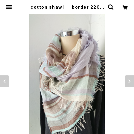
cotton shawl __ border 220 |
0401のハコ