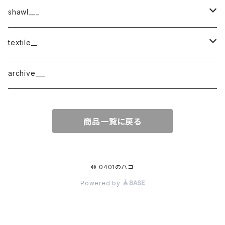
shawl___
cotton
textile__
border
cotton × wool
織物
archive___
block
border
ガーゼ
商品一覧に戻る
220-120
block
チェック
220-60
220-120
ストライプ
© 0401のハコ
Powered by
160-60
220-60
ボーダー
120-60
無地