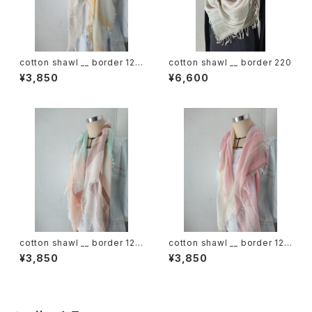
cotton shawl __ border 120
cotton shawl __ border 220
蒲公英w
¥3,850
¥6,600
cotton shawl __ border 120
cotton shawl __ border 120
春麗w
桜花w
¥3,850
¥3,850