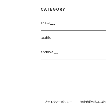
CATEGORY
shawl___
cotton
textile__
border
cotton × wool
織物
archive___
block
border
ガーゼ
220-120
block
チェック
220-60
220-120
ストライプ
プライバシーポリシー
特定商取引法に基
160-60
220-60
ボーダー