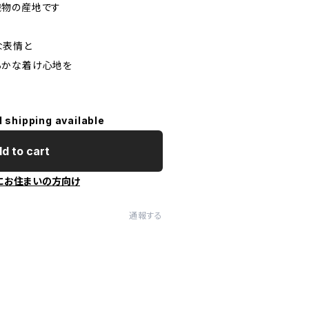
織物の産地です
な表情と
らかな着け心地を
l shipping available
d to cart
にお住まいの方向け
通報する