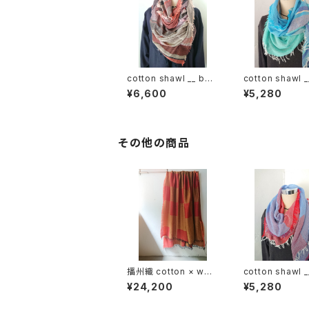
cotton shawl __ bor
cotton shawl _
der 220
der 160 海嶺w
¥6,600
¥5,280
その他の商品
播州織 cotton × woo
cotton shawl _
l __ block 220-120
ck 160 初日影
¥24,200
¥5,280
鬼灯GK