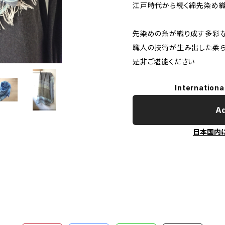
江戸時代から続く綿先染め
先染めの糸が織り成す多彩
職人の技術が生み出した柔
是非ご堪能ください
Internationa
Ad
日本国内