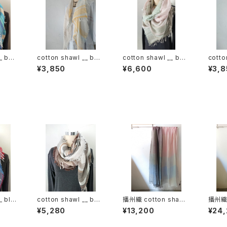
_ bor
cotton shawl __ bor
cotton shawl __ bor
cotto
der 120 蒲公英w
der 220
der 
¥3,850
¥6,600
¥3,8
_ blo
cotton shawl __ bor
播州織 cotton shawl
播州織 
w
der 160 春泥w
__ block 220-120 春
l __ 
¥5,280
¥13,200
¥24
霞KW
埋火G