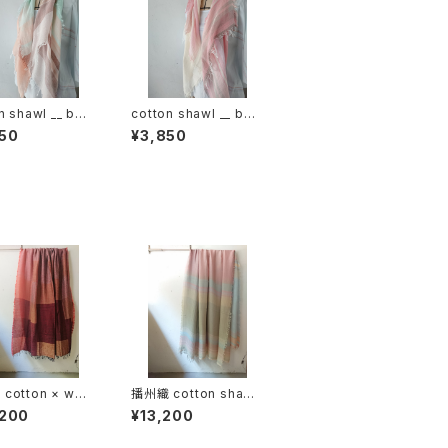
n shawl __ bor
cotton shawl __ bor
120 春麗w
der 120 桜花w
50
¥3,850
cotton × woo
播州織 cotton shawl
block 220-120
__ border220-120 薄
,200
¥13,200
K
霞BG