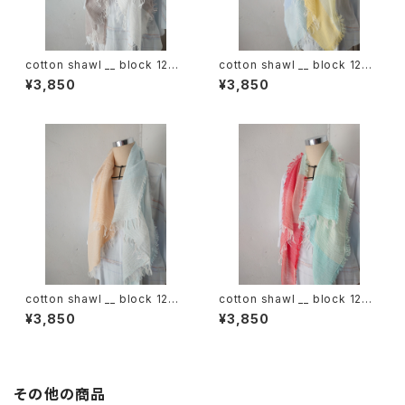
cotton shawl __ block 120
cotton shawl __ block 120
白木蓮w
天泣w
¥3,850
¥3,850
cotton shawl __ block 120
cotton shawl __ block 120
朝朗w
春曙w
¥3,850
¥3,850
その他の商品