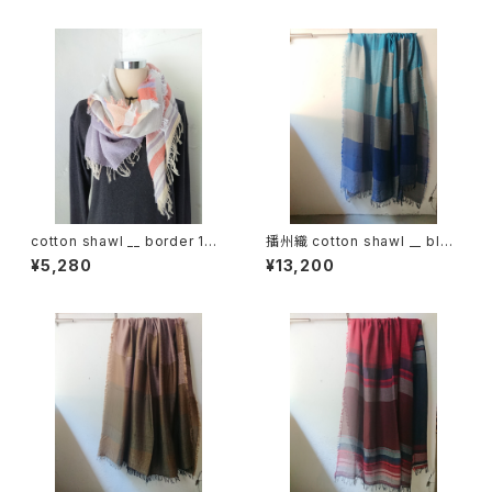
cotton shawl __ border 160
播州織 cotton shawl __ bloc
倒景w
k 220-120 深海GK
¥5,280
¥13,200