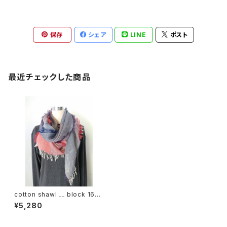
保存
シェア
LINE
ポスト
最近チェックした商品
cotton shawl __ block 160
落陽w
¥5,280