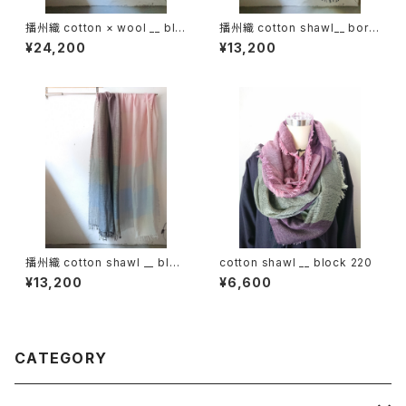
播州織 cotton × wool __ blo
播州織 cotton shawl__ bord
ck 220-120 枯芙蓉GK
er 220-120 火輪GK
¥24,200
¥13,200
播州織 cotton shawl __ bloc
cotton shawl __ block 220
k 220-120 春霞KW
¥13,200
¥6,600
CATEGORY