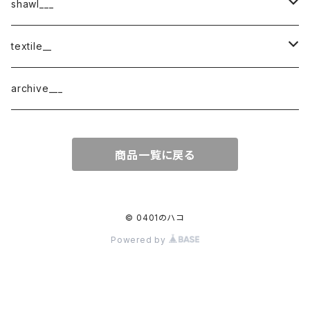
shawl___
cotton
textile__
border
cotton × wool
織物
archive___
block
border
ガーゼ
商品一覧に戻る
220-120
block
チェック
220-60
220-120
ストライプ
© 0401のハコ
Powered by
160-60
220-60
ボーダー
120-60
無地