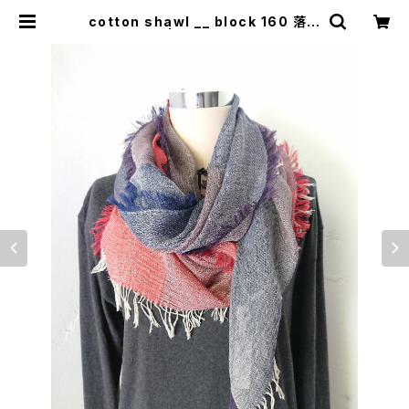
cotton shawl __ block 160 落陽
w | 0401のハコ