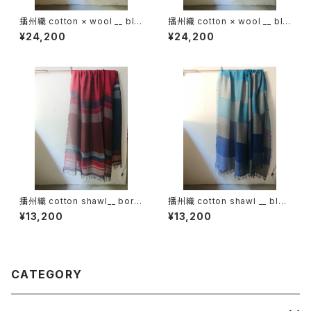
播州織 cotton × wool __ blo
播州織 cotton × wool __ blo
ck 220-120 埋火GK
ck 220-120 狭霧GK
¥24,200
¥24,200
播州織 cotton shawl__ bord
播州織 cotton shawl __ bloc
er 220-120 火輪GK
k 220-120 深海GK
¥13,200
¥13,200
CATEGORY