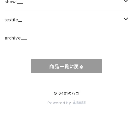
shawl___
cotton
textile__
border
cotton × wool
織物
archive___
block
border
ガーゼ
商品一覧に戻る
220-120
block
チェック
220-60
220-120
ストライプ
© 0401のハコ
Powered by
160-60
220-60
ボーダー
120-60
無地