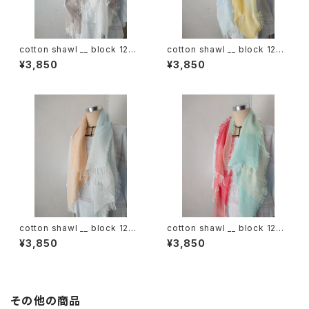
cotton shawl __ block 120
cotton shawl __ block 120
白木蓮w
天泣w
¥3,850
¥3,850
cotton shawl __ block 120
cotton shawl __ block 120
朝朗w
春曙w
¥3,850
¥3,850
その他の商品