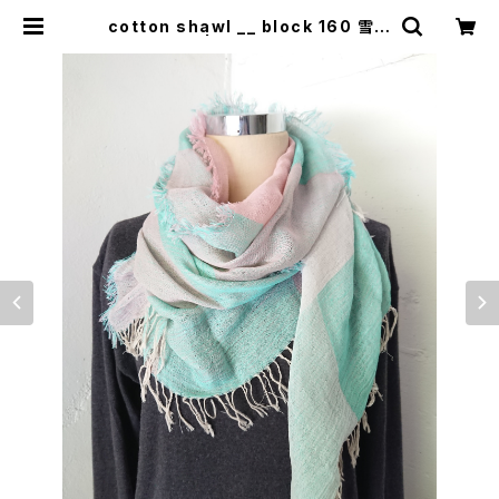
cotton shawl __ block 160 雪華
w | 0401のハコ