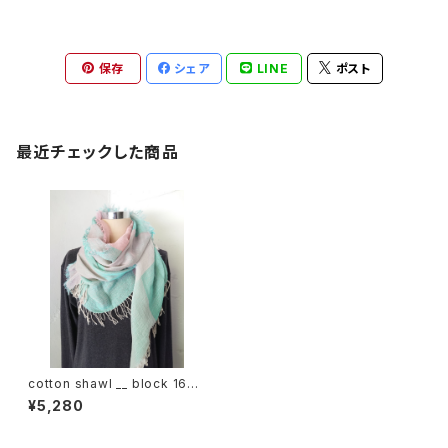
保存
シェア
LINE
ポスト
最近チェックした商品
cotton shawl __ block 160
雪華w
¥5,280