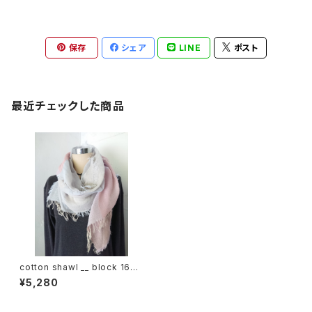
保存
シェア
LINE
ポスト
最近チェックした商品
cotton shawl __ block 160
桜靄w
¥5,280