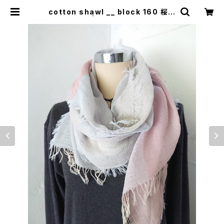
cotton shawl __ block 160 桜靄
w | 0401のハコ