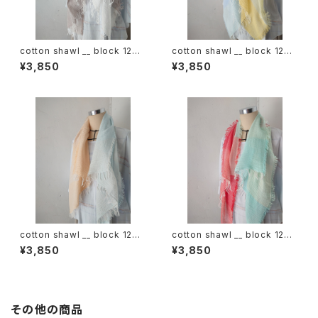
cotton shawl __ block 120
cotton shawl __ block 120
白木蓮w
天泣w
¥3,850
¥3,850
cotton shawl __ block 120
cotton shawl __ block 120
朝朗w
春曙w
¥3,850
¥3,850
その他の商品