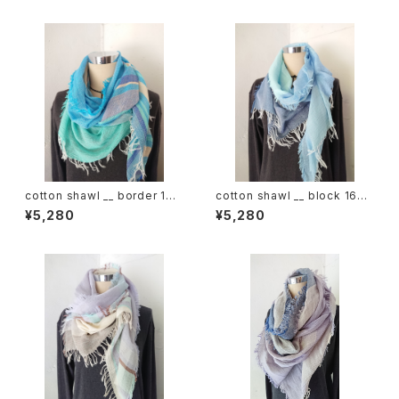
cotton shawl __ border 160
cotton shawl __ block 160
海嶺w
昊天w
¥5,280
¥5,280