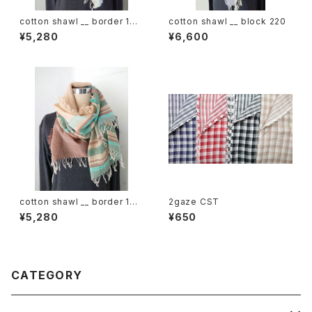
cotton shawl __ border 160
cotton shawl __ block 220
甘雨w
¥5,280
¥6,600
cotton shawl __ border 160
2gaze CST
湧水w
¥5,280
¥650
CATEGORY