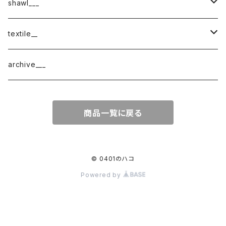
shawl___
cotton
textile__
border
cotton × wool
織物
archive___
block
border
ガーゼ
商品一覧に戻る
220-120
block
チェック
220-60
220-120
ストライプ
© 0401のハコ
Powered by
160-60
220-60
ボーダー
120-60
無地