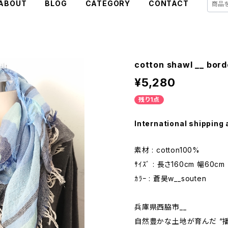
ABOUT
BLOG
CATEGORY
CONTACT
cotton shawl __ bor
¥5,280
残り1点
International shipping 
素材 : cotton100%
ｻｲｽﾞ : 長さ160cm 幅60cm
ｶﾗｰ : 蒼昊w__souten
兵庫県西脇市__
自然豊かな土地が育んだ “播