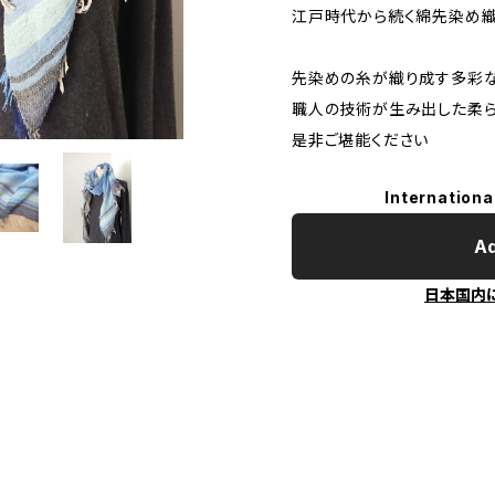
江戸時代から続く綿先染め
先染めの糸が織り成す多彩
職人の技術が生み出した柔
是非ご堪能ください
Internationa
Ad
日本国内