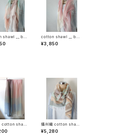
n shawl __ bor
cotton shawl __ bor
120 春麗w
der 120 桜花w
50
¥3,850
cotton shawl
播州織 cotton shawl
ock 220-120 春
__ border 160 啓蟄w
200
¥5,280