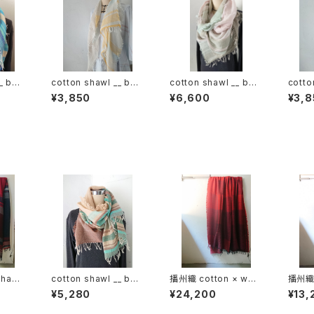
_ bor
cotton shawl __ bor
cotton shawl __ bor
cotto
der 120 蒲公英w
der 220
der 
¥3,850
¥6,600
¥3,8
hawl_
cotton shawl __ bor
播州織 cotton × woo
播州織 
120 火
der 160 湧水w
l __ block 220-120
__ bl
¥5,280
¥24,200
¥13,
落陽GK
霞KW