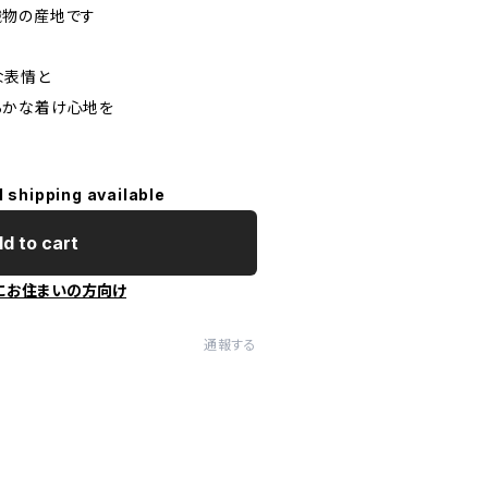
織物の産地です
な表情と
らかな着け心地を
l shipping available
d to cart
にお住まいの方向け
通報する