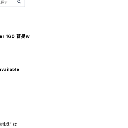
der 160 蒼昊w
available
州織” は