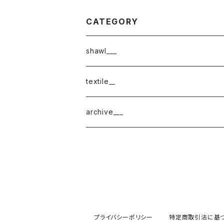
CATEGORY
shawl___
cotton
textile__
border
cotton × wool
織物
archive___
block
border
ガーゼ
220-120
block
チェック
220-60
220-120
ストライプ
プライバシーポリシー
特定商取引法に基
160-60