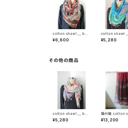
cotton shawl __ bor
cotton shawl _
der 220
der 160 海嶺w
¥6,600
¥5,280
その他の商品
cotton shawl __ bor
播州織 cotton s
der 160 倒景w
_ border 220-
¥5,280
¥13,200
輪GK