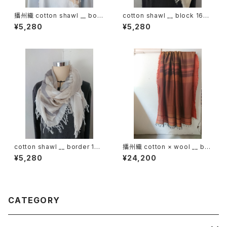
播州織 cotton shawl __ bord
cotton shawl __ block 160
er 160 啓蟄w
朝朗w
¥5,280
¥5,280
cotton shawl __ border 160
播州織 cotton × wool __ bor
鳴砂w
der 220-120 落葉GK
¥5,280
¥24,200
CATEGORY