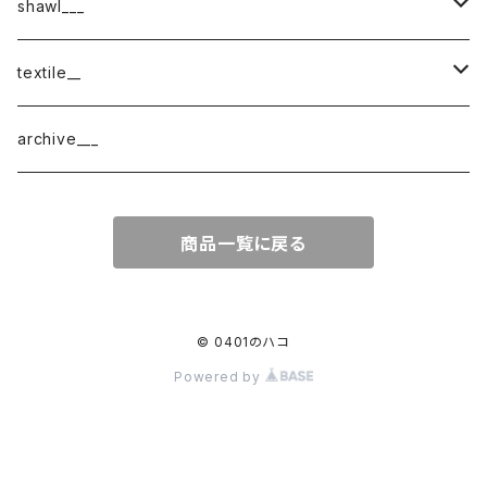
shawl___
cotton
textile__
border
cotton × wool
織物
archive___
block
border
ガーゼ
商品一覧に戻る
220-120
block
チェック
220-60
220-120
ストライプ
© 0401のハコ
Powered by
160-60
220-60
ボーダー
120-60
無地