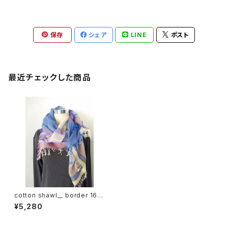
保存
シェア
LINE
ポスト
最近チェックした商品
cotton shawl__ border 160
若菖蒲w
¥5,280