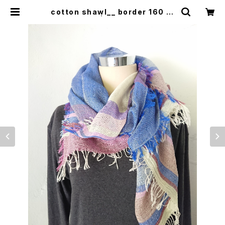
cotton shawl__ border 160 若
菖蒲w | 0401のハコ