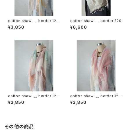
cotton shawl __ border 120
cotton shawl __ border 220
蒲公英w
¥3,850
¥6,600
cotton shawl __ border 120
cotton shawl __ border 120
春麗w
桜花w
¥3,850
¥3,850
その他の商品