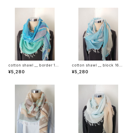
cotton shawl __ border 160
cotton shawl __ block 160
海嶺w
浅葱w
¥5,280
¥5,280