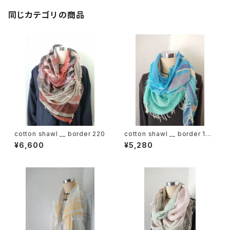
同じカテゴリの商品
cotton shawl __ border 220
cotton shawl __ border 160
海嶺w
¥6,600
¥5,280