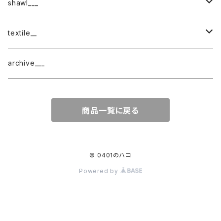
shawl___
cotton
textile__
border
cotton × wool
織物
archive___
block
border
ガーゼ
商品一覧に戻る
220-120
block
チェック
220-60
220-120
ストライプ
© 0401のハコ
Powered by
160-60
220-60
ボーダー
120-60
無地