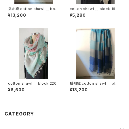
播州織 cotton shawl __ bord
cotton shawl __ block 160
er220-120 薄霞BG
朝朗w
¥13,200
¥5,280
cotton shawl __ block 220
播州織 cotton shawl __ bloc
k 220-120 深海GK
¥6,600
¥13,200
CATEGORY