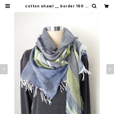
cotton shawl __ border 160 五
月雨w | 0401のハコ