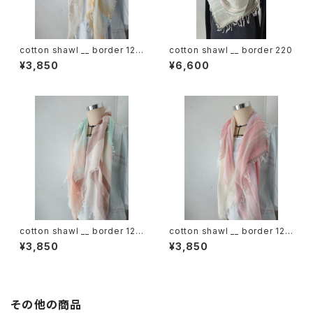
cotton shawl __ border 120
cotton shawl __ border 220
蒲公英w
¥3,850
¥6,600
cotton shawl __ border 120
cotton shawl __ border 120
春麗w
桜花w
¥3,850
¥3,850
その他の商品