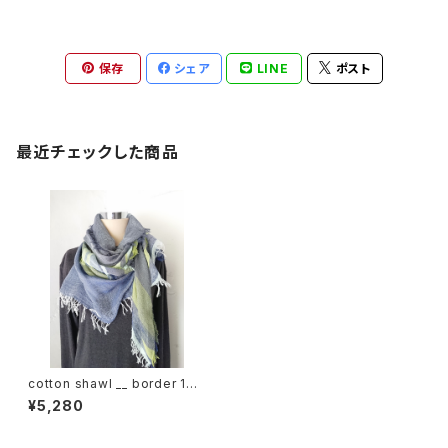
保存
シェア
LINE
ポスト
最近チェックした商品
cotton shawl __ border 160
五月雨w
¥5,280