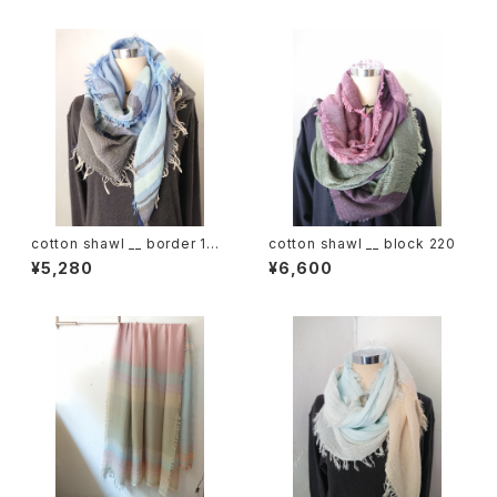
cotton shawl __ border 160
cotton shawl __ block 220
蒼昊w
¥5,280
¥6,600