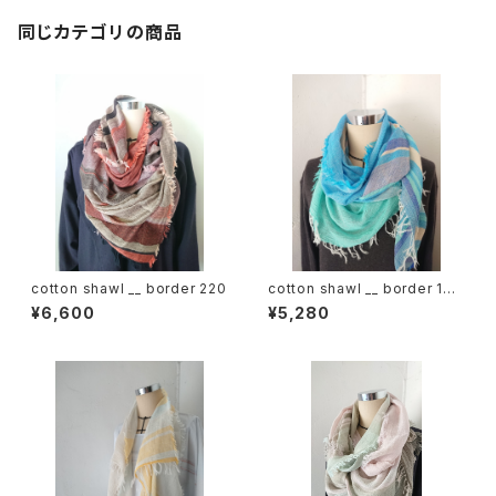
同じカテゴリの商品
cotton shawl __ border 220
cotton shawl __ border 160
海嶺w
¥6,600
¥5,280