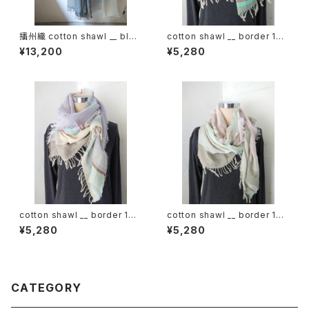
播州織 cotton shawl __ bloc
cotton shawl __ border 160
k 220-120 春霞KW
湧水w
¥13,200
¥5,280
cotton shawl __ border 160
cotton shawl __ border 160
甘雨w
春霖w
¥5,280
¥5,280
CATEGORY