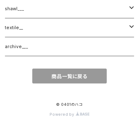
shawl___
cotton
textile__
border
cotton × wool
織物
archive___
block
border
ガーゼ
商品一覧に戻る
220-120
block
チェック
220-60
220-120
ストライプ
© 0401のハコ
Powered by
160-60
220-60
ボーダー
120-60
無地