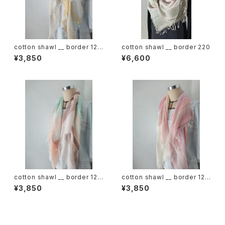
cotton shawl __ border 120
cotton shawl __ border 220
蒲公英w
¥3,850
¥6,600
cotton shawl __ border 120
cotton shawl __ border 120
春麗w
桜花w
¥3,850
¥3,850