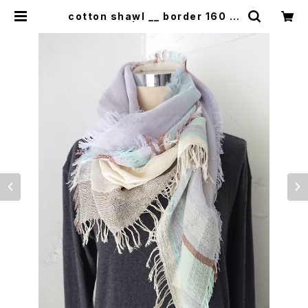
cotton shawl __ border 160 甘
雨w | 0401のハコ