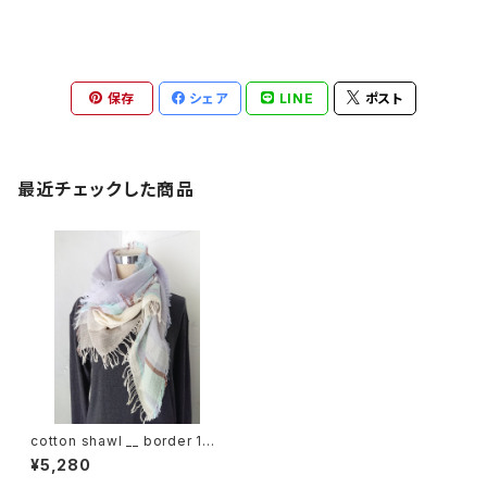
保存
シェア
LINE
ポスト
最近チェックした商品
cotton shawl __ border 160
甘雨w
¥5,280