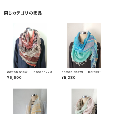
同じカテゴリの商品
cotton shawl __ border 220
cotton shawl __ border 160
海嶺w
¥6,600
¥5,280