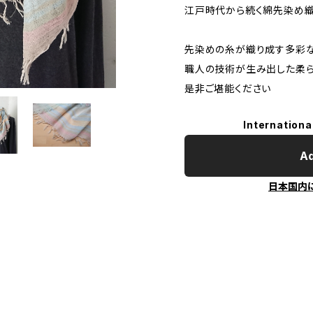
江戸時代から続く綿先染め
先染めの糸が織り成す多彩
職人の技術が生み出した柔
是非ご堪能ください
Internationa
Ad
日本国内