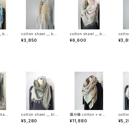
_ bor
cotton shawl __ bor
cotton shawl __ bor
cotto
der 120 蒲公英w
der 220
der 
¥3,850
¥6,600
¥3,8
hawl
cotton shawl __ blo
播州織 cotton × woo
cotto
-120
ck 160 深閑w
l shawl __ block 220
ck 1
¥5,280
¥11,880
¥5,2
枯芒K