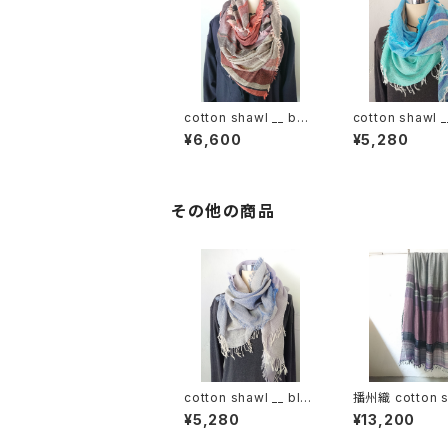
cotton shawl __ bor
cotton shawl _
der 220
der 160 海嶺w
¥6,600
¥5,280
その他の商品
cotton shawl __ blo
播州織 cotton s
ck 160 桔梗w
__ border 220
¥5,280
¥13,200
紫電GK