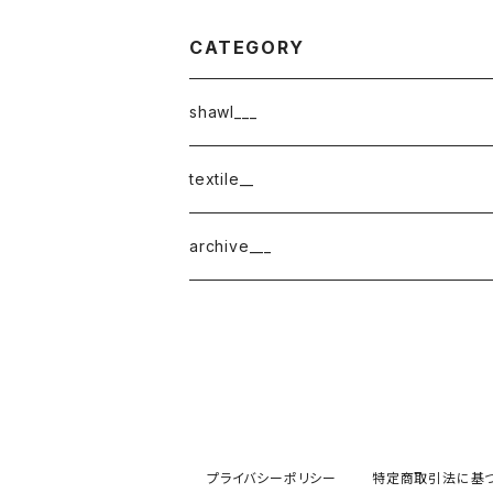
CATEGORY
shawl___
cotton
textile__
border
cotton × wool
織物
archive___
block
border
ガーゼ
220-120
block
チェック
220-60
220-120
ストライプ
プライバシーポリシー
特定商取引法に基
160-60