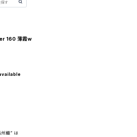
der 160 薄霞w
available
州織” は