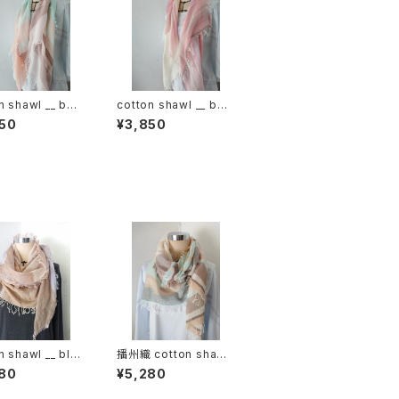
n shawl __ bor
cotton shawl __ bor
120 春麗w
der 120 桜花w
50
¥3,850
n shawl __ blo
播州織 cotton shawl
60 木通w
__ border 160 啓蟄w
80
¥5,280