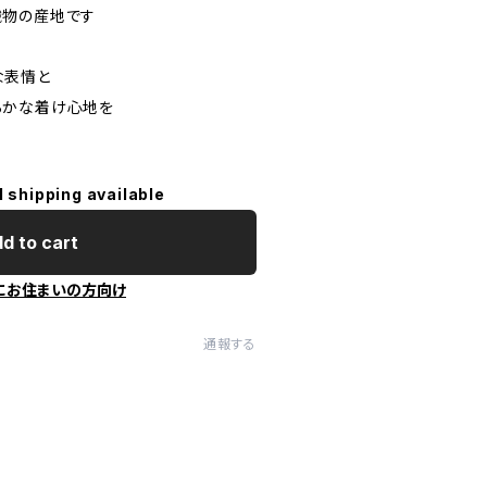
織物の産地です
な表情と
らかな着け心地を
l shipping available
d to cart
にお住まいの方向け
通報する