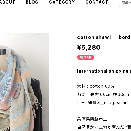
ABOUT
BLOG
CATEGORY
CONTACT
cotton shawl __ bor
¥5,280
残り1点
International shipping 
素材 : cotton100%
ｻｲｽﾞ : 長さ160cm 幅60cm
ｶﾗｰ : 薄霞w__usugasumi
兵庫県西脇市__
自然豊かな土地が育んだ “播