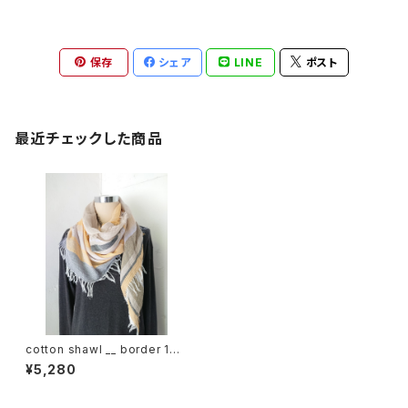
保存
シェア
LINE
ポスト
最近チェックした商品
cotton shawl __ border 160
花灯路w
¥5,280