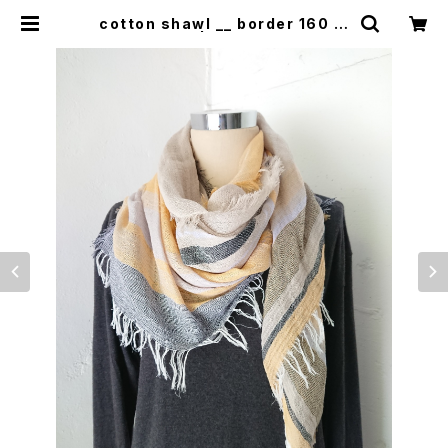
cotton shawl __ border 160 花
灯路w | 0401のハコ