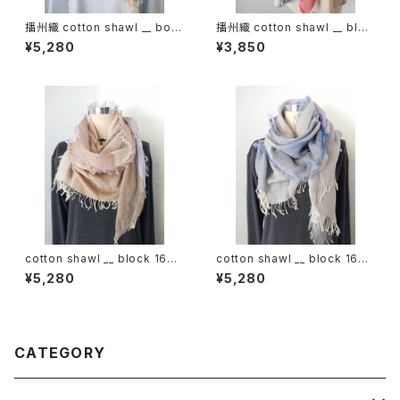
播州織 cotton shawl __ bord
播州織 cotton shawl __ bloc
er 160 啓蟄w
k 120
¥5,280
¥3,850
cotton shawl __ block 160
cotton shawl __ block 160
木通w
桔梗w
¥5,280
¥5,280
CATEGORY