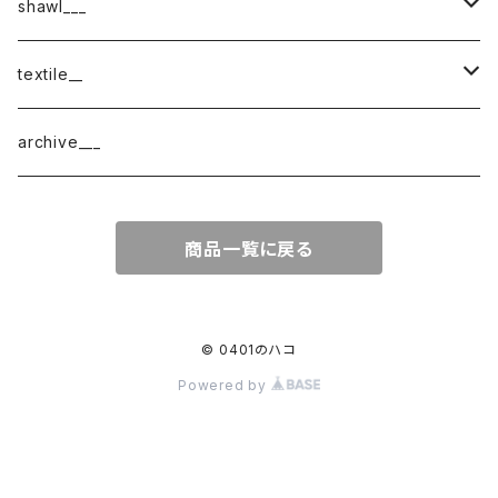
shawl___
cotton
textile__
border
cotton × wool
織物
archive___
block
border
ガーゼ
商品一覧に戻る
220-120
block
チェック
220-60
220-120
ストライプ
© 0401のハコ
Powered by
160-60
220-60
ボーダー
120-60
無地