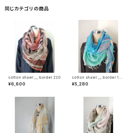
同じカテゴリの商品
cotton shawl __ border 220
cotton shawl __ border 160
海嶺w
¥6,600
¥5,280