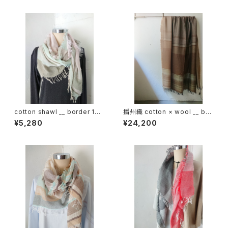
cotton shawl __ border 160
播州織 cotton × wool __ bor
春霖w
der 220-120 枯野GK
¥5,280
¥24,200