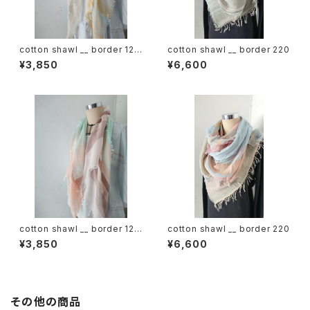
cotton shawl __ border 120
cotton shawl __ border 220
蒲公英w
¥3,850
¥6,600
cotton shawl __ border 120
cotton shawl __ border 220
春麗w
¥3,850
¥6,600
その他の商品