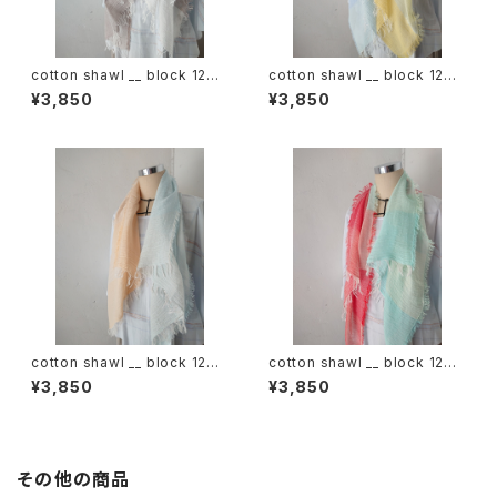
cotton shawl __ block 120
cotton shawl __ block 120
白木蓮w
天泣w
¥3,850
¥3,850
cotton shawl __ block 120
cotton shawl __ block 120
朝朗w
春曙w
¥3,850
¥3,850
その他の商品