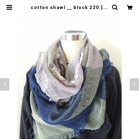
cotton shawl __ block 220 | 0
401のハコ