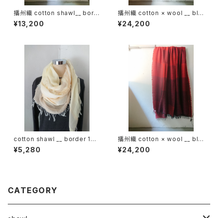
播州織 cotton shawl__ bord
播州織 cotton × wool __ blo
er 220-120 火輪GK
ck 220-120 鬼灯GK
¥13,200
¥24,200
cotton shawl __ border 160
播州織 cotton × wool __ blo
春陽w
ck 220-120 落陽GK
¥5,280
¥24,200
CATEGORY