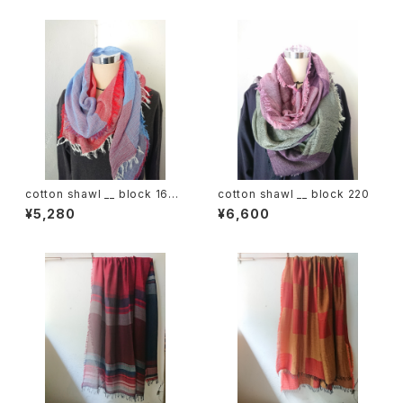
cotton shawl __ block 160
cotton shawl __ block 220
初日影w
¥5,280
¥6,600