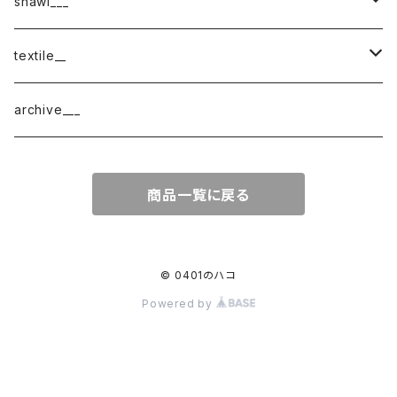
shawl___
cotton
textile__
border
cotton × wool
織物
archive___
block
border
ガーゼ
商品一覧に戻る
220-120
block
チェック
220-60
220-120
ストライプ
© 0401のハコ
Powered by
160-60
220-60
ボーダー
120-60
無地