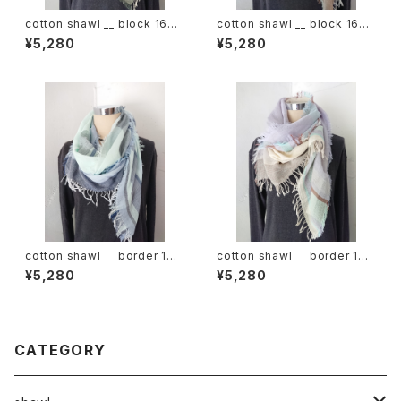
cotton shawl __ block 160
cotton shawl __ block 160
深閑w
裏葉w
¥5,280
¥5,280
cotton shawl __ border 160
cotton shawl __ border 160
白波w
甘雨w
¥5,280
¥5,280
CATEGORY