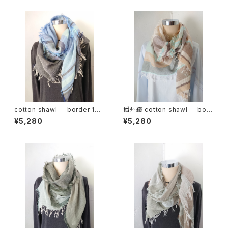
cotton shawl __ border 160
播州織 cotton shawl __ bord
蒼昊w
er 160 啓蟄w
¥5,280
¥5,280