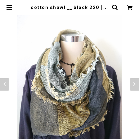
cotton shawl __ block 220 | 0
401のハコ