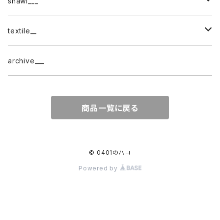
shawl___
cotton
textile__
border
cotton × wool
織物
archive___
block
border
ガーゼ
商品一覧に戻る
220-120
block
チェック
220-60
220-120
ストライプ
© 0401のハコ
Powered by
160-60
220-60
ボーダー
120-60
無地