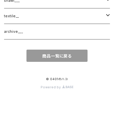
shawl___
cotton
textile__
border
cotton × wool
織物
archive___
block
border
ガーゼ
商品一覧に戻る
220-120
block
チェック
220-60
220-120
ストライプ
© 0401のハコ
Powered by
160-60
220-60
ボーダー
120-60
無地