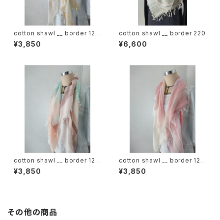
cotton shawl __ border 120
cotton shawl __ border 220
蒲公英w
¥3,850
¥6,600
cotton shawl __ border 120
cotton shawl __ border 120
春麗w
桜花w
¥3,850
¥3,850
その他の商品