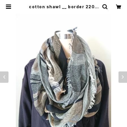
cotton shawl __ border 220 |
0401のハコ