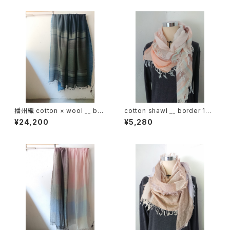
播州織 cotton × wool __ bor
cotton shawl __ border 160
der 220-120 霧帳GK
春麗w
¥24,200
¥5,280