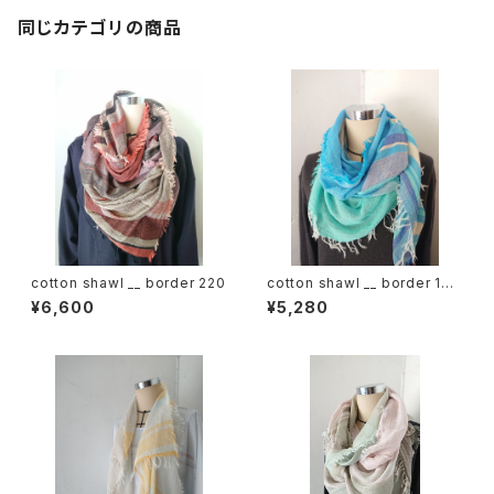
同じカテゴリの商品
cotton shawl __ border 220
cotton shawl __ border 160
海嶺w
¥6,600
¥5,280