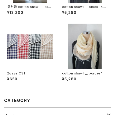
播州織 cotton shawl __ bloc
cotton shawl __ block 160
k 220-120 春霞KW
木通w
¥13,200
¥5,280
2gaze CST
cotton shawl __ border 160
春陽w
¥650
¥5,280
CATEGORY