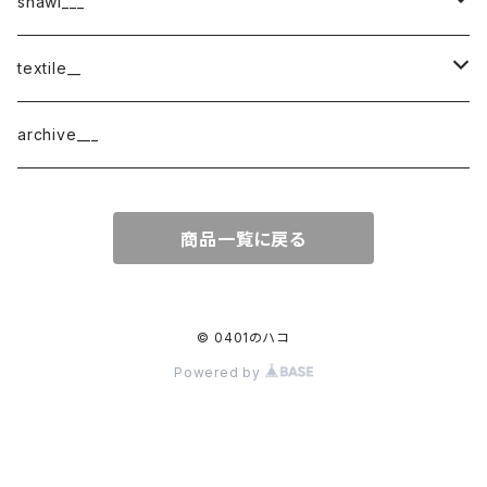
shawl___
cotton
textile__
border
cotton × wool
織物
archive___
block
border
ガーゼ
商品一覧に戻る
220-120
block
チェック
220-60
220-120
ストライプ
© 0401のハコ
Powered by
160-60
220-60
ボーダー
120-60
無地