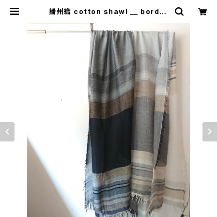
播州織 cotton shawl __ border
220-120 陰影KW | 0401のハコ