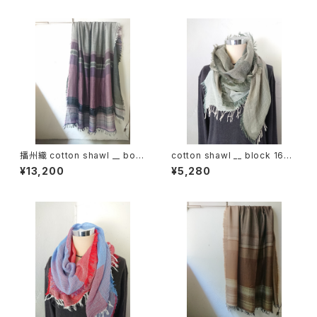
播州織 cotton shawl __ bord
cotton shawl __ block 160
er 220-120 紫電GK
深閑w
¥13,200
¥5,280