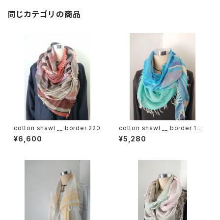
同じカテゴリの商品
cotton shawl __ border 220
cotton shawl __ border 160
海嶺w
¥6,600
¥5,280