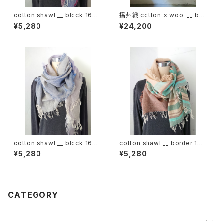
cotton shawl __ block 160
播州織 cotton × wool __ bor
初日影w
der 220-120 枯野GK
¥5,280
¥24,200
cotton shawl __ block 160
cotton shawl __ border 160
桔梗w
湧水w
¥5,280
¥5,280
CATEGORY