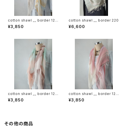
cotton shawl __ border 120
cotton shawl __ border 220
蒲公英w
¥3,850
¥6,600
cotton shawl __ border 120
cotton shawl __ border 120
春麗w
桜花w
¥3,850
¥3,850
その他の商品