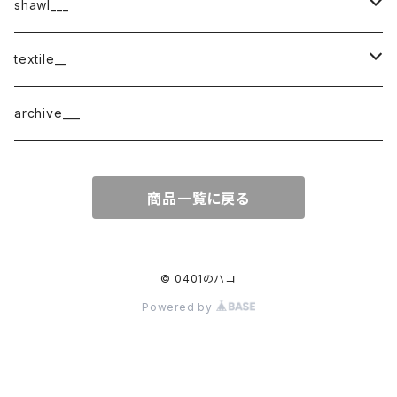
shawl___
cotton
textile__
border
cotton × wool
織物
archive___
block
border
ガーゼ
商品一覧に戻る
220-120
block
チェック
220-60
220-120
ストライプ
© 0401のハコ
Powered by
160-60
220-60
ボーダー
120-60
無地