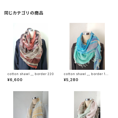
同じカテゴリの商品
cotton shawl __ border 220
cotton shawl __ border 160
海嶺w
¥6,600
¥5,280