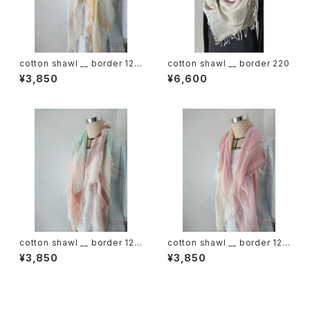
cotton shawl __ border 120
cotton shawl __ border 220
蒲公英w
¥3,850
¥6,600
cotton shawl __ border 120
cotton shawl __ border 120
春麗w
桜花w
¥3,850
¥3,850