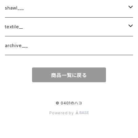
shawl___
cotton
textile__
border
cotton × wool
織物
archive___
block
border
ガーゼ
商品一覧に戻る
220-120
block
チェック
220-60
220-120
ストライプ
© 0401のハコ
Powered by
160-60
220-60
ボーダー
120-60
無地