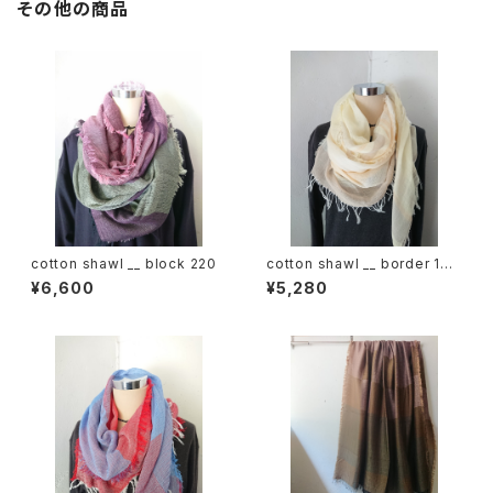
その他の商品
cotton shawl __ block 220
cotton shawl __ border 160
春陽w
¥6,600
¥5,280