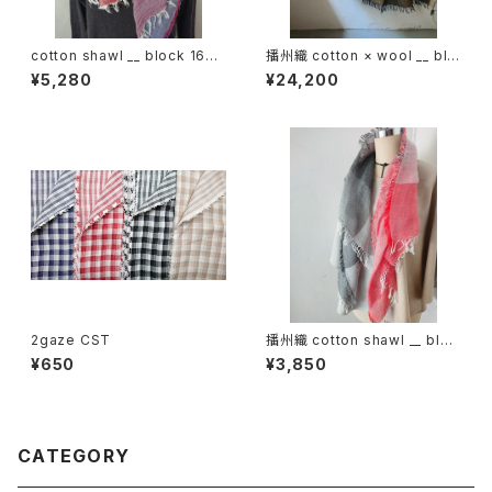
cotton shawl __ block 160
播州織 cotton × wool __ blo
初日影w
ck 220-120 枯芙蓉GK
¥5,280
¥24,200
2gaze CST
播州織 cotton shawl __ bloc
k 120
¥650
¥3,850
CATEGORY