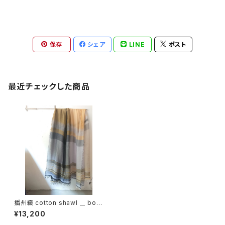
保存
シェア
LINE
ポスト
最近チェックした商品
播州織 cotton shawl __ bord
er 220-120 花灯路KW
¥13,200