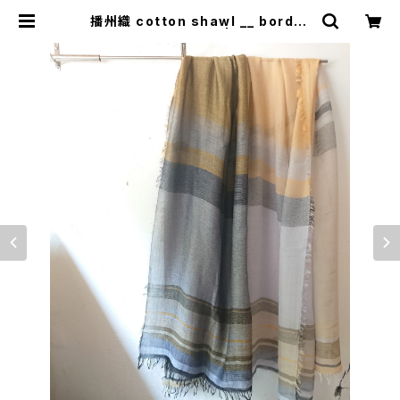
播州織 cotton shawl __ border
220-120 花灯路KW | 0401のハコ