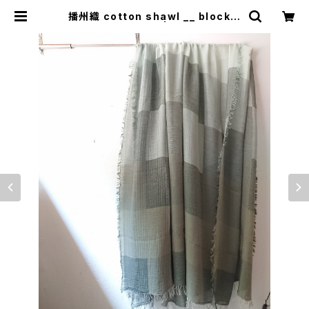
播州織 cotton shawl __ block 2
20-120 深閑BG | 0401のハコ