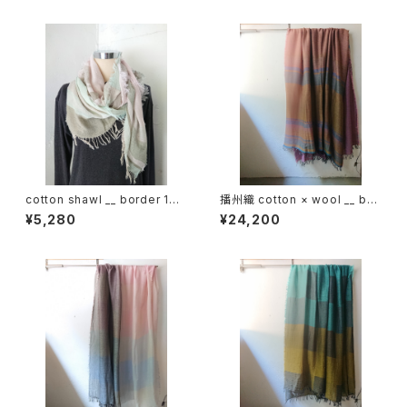
cotton shawl __ border 160
播州織 cotton × wool __ bor
春霖w
der 220-120 秋麗GK
¥5,280
¥24,200