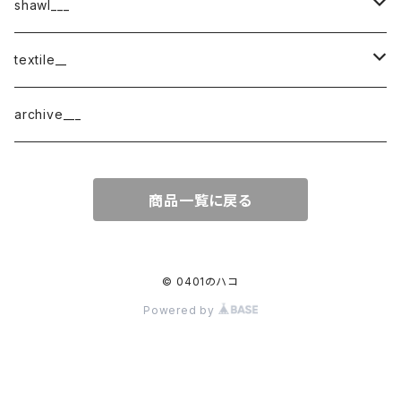
shawl___
cotton
textile__
border
cotton × wool
織物
archive___
block
border
ガーゼ
商品一覧に戻る
220-120
block
チェック
220-60
220-120
ストライプ
© 0401のハコ
Powered by
160-60
220-60
ボーダー
120-60
無地