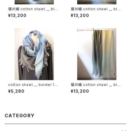
播州織 cotton shawl __ bloc
播州織 cotton shawl __ bloc
k 220-120 春霞KW
k 220-120 秋水GK
¥13,200
¥13,200
cotton shawl __ border 160
播州織 cotton shawl __ bloc
蒼昊w
k 220-120 月鏡KW
¥5,280
¥13,200
CATEGORY