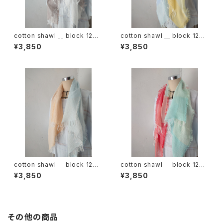
cotton shawl __ block 120
cotton shawl __ block 120
白木蓮w
天泣w
¥3,850
¥3,850
cotton shawl __ block 120
cotton shawl __ block 120
朝朗w
春曙w
¥3,850
¥3,850
その他の商品