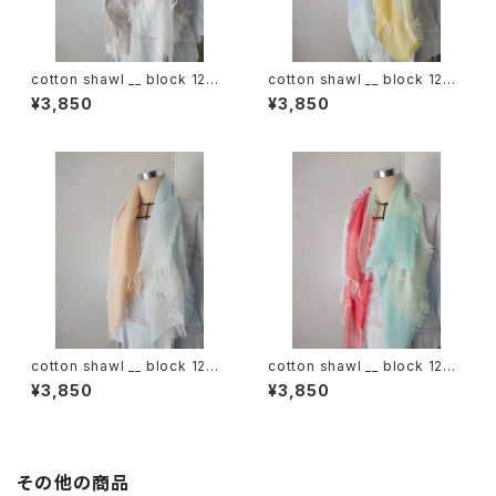
cotton shawl __ block 120
cotton shawl __ block 120
白木蓮w
天泣w
¥3,850
¥3,850
cotton shawl __ block 120
cotton shawl __ block 120
朝朗w
春曙w
¥3,850
¥3,850
その他の商品