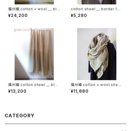
播州織 cotton × wool __ blo
cotton shawl __ border 160
ck 220-120 埋火GK
蒼昊w
¥24,200
¥5,280
播州織 cotton shawl __ bloc
播州織 cotton × wool shawl
k 220-120 積藁BG
__ block 220 枯芒K
¥13,200
¥11,880
CATEGORY