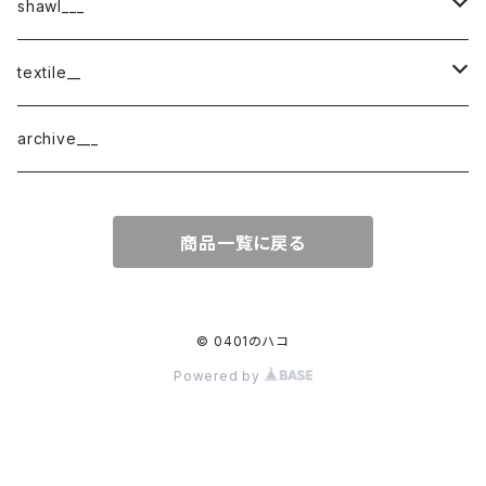
shawl___
cotton
textile__
border
cotton × wool
織物
archive___
block
border
ガーゼ
商品一覧に戻る
220-120
block
チェック
220-60
220-120
ストライプ
© 0401のハコ
Powered by
160-60
220-60
ボーダー
120-60
無地