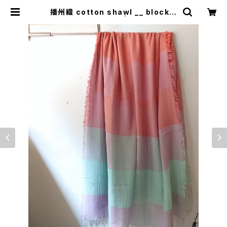
播州織 cotton shawl __ block 2
20-120 水中花BG | 0401のハコ