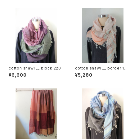
cotton shawl __ block 220
cotton shawl __ border 160
春麗w
¥6,600
¥5,280