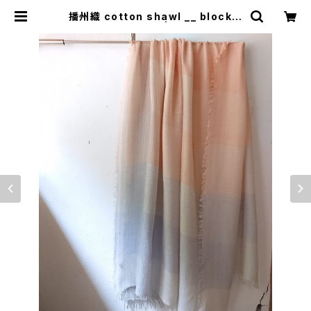
播州織 cotton shawl __ block 2
20-120 涼風BG | 0401のハコ