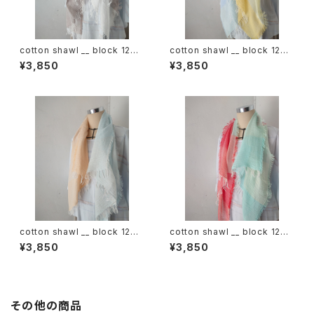
cotton shawl __ block 120
cotton shawl __ block 120
白木蓮w
天泣w
¥3,850
¥3,850
cotton shawl __ block 120
cotton shawl __ block 120
朝朗w
春曙w
¥3,850
¥3,850
その他の商品