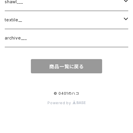
shawl___
cotton
textile__
border
cotton × wool
織物
archive___
block
border
ガーゼ
商品一覧に戻る
220-120
block
チェック
220-60
220-120
ストライプ
© 0401のハコ
Powered by
160-60
220-60
ボーダー
120-60
無地