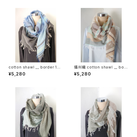
cotton shawl __ border 160
播州織 cotton shawl __ bord
蒼昊w
er 160 啓蟄w
¥5,280
¥5,280