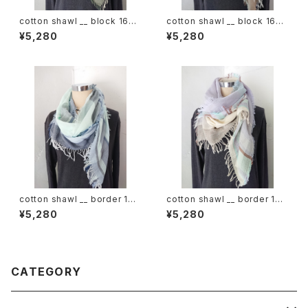
cotton shawl __ block 160
cotton shawl __ block 160
深閑w
裏葉w
¥5,280
¥5,280
cotton shawl __ border 160
cotton shawl __ border 160
白波w
甘雨w
¥5,280
¥5,280
CATEGORY