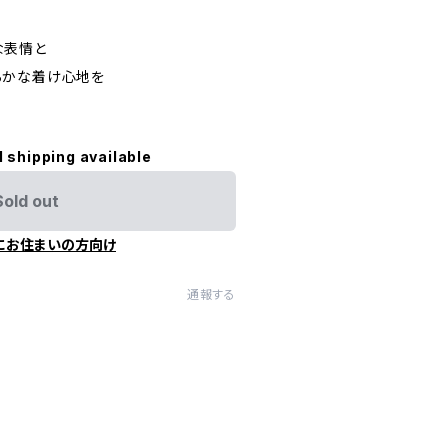
な表情と
らかな着け心地を
l shipping available
Sold out
にお住まいの方向け
通報する