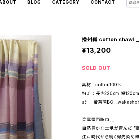
ABOUT
BLOG
CATEGORY
CONTACT
播州織 cotton shawl 
¥13,200
SOLD OUT
素材 : cotton100%
ｻｲｽﾞ : 長さ220cm 幅120c
ｶﾗｰ : 若菖蒲BG__wakasho
兵庫県西脇市__
自然豊かな土地が育んだ “播
江戸時代から続く綿先染め