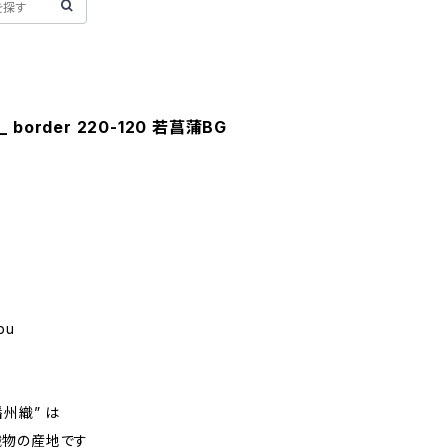
__ border 220-120 若菖蒲BG
m
bu
州織” は
織物の産地です