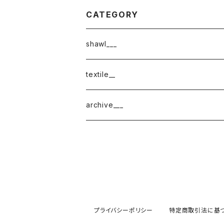
CATEGORY
shawl___
cotton
textile__
border
cotton × wool
織物
archive___
block
border
ガーゼ
220-120
block
チェック
220-60
220-120
ストライプ
プライバシーポリシー
特定商取引法に基
160-60
220-60
ボーダー