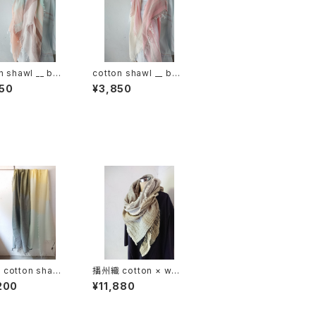
n shawl __ bor
cotton shawl __ bor
120 春麗w
der 120 桜花w
50
¥3,850
cotton shawl
播州織 cotton × woo
ock 220-120 月
l shawl __ block 220
200
¥11,880
枯芒K