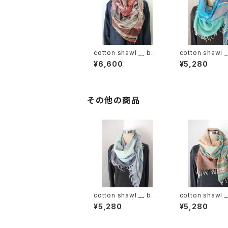
cotton shawl __ bor
cotton shawl _
der 220
der 160 海嶺w
¥6,600
¥5,280
その他の商品
cotton shawl __ bor
cotton shawl _
der 160 白波w
der 160 湧水w
¥5,280
¥5,280