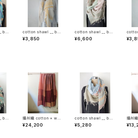
_ bor
cotton shawl __ bor
cotton shawl __ bor
cotto
der 120 蒲公英w
der 220
der 
¥3,850
¥6,600
¥3,8
_ bor
播州織 cotton × woo
cotton shawl __ bor
播州織 
l __ block 220-120
der 160 薄霞w
__ bl
¥24,200
¥5,280
¥13,
埋火GK
鏡KW