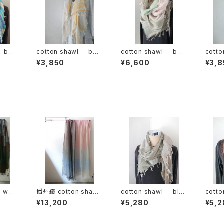
_ bor
cotton shawl __ bor
cotton shawl __ bor
cotto
der 120 蒲公英w
der 220
der 
¥3,850
¥6,600
¥3,8
× woo
播州織 cotton shawl
cotton shawl __ blo
cotto
-120
__ block 220-120 春
ck 160 裏葉w
der 
¥13,200
¥5,280
¥5,2
霞KW