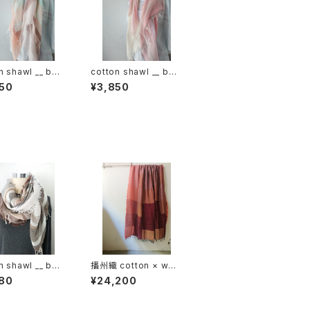
n shawl __ bor
cotton shawl __ bor
120 春麗w
der 120 桜花w
50
¥3,850
n shawl __ bor
播州織 cotton × woo
160 春泥w
l __ block 220-120
80
¥24,200
埋火GK