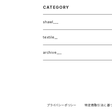
CATEGORY
shawl___
cotton
textile__
border
cotton × wool
織物
archive___
block
border
ガーゼ
220-120
block
チェック
220-60
220-120
ストライプ
プライバシーポリシー
特定商取引法に基
160-60
220-60
ボーダー