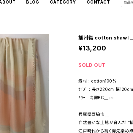
ABOUT
BLOG
CATEGORY
CONTACT
播州織 cotton shawl _
¥13,200
SOLD OUT
素材 : cotton100%
ｻｲｽﾞ : 長さ220cm 幅120c
ｶﾗｰ : 海霧BG__jiri
兵庫県西脇市__
自然豊かな土地が育んだ “播
江戸時代から続く綿先染め