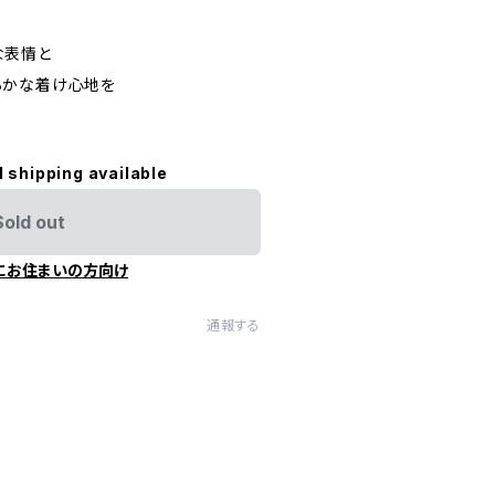
な表情と
らかな着け心地を
l shipping available
Sold out
にお住まいの方向け
通報する