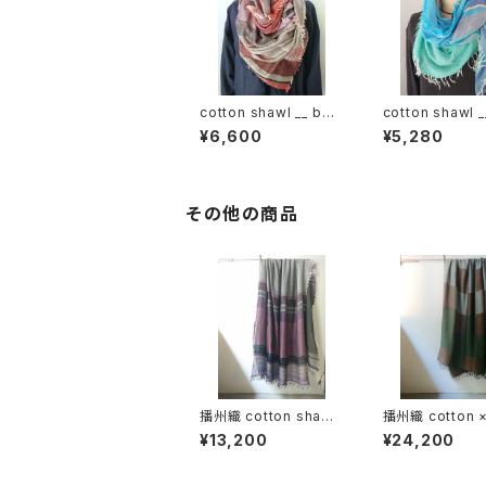
cotton shawl __ bor
cotton shawl _
der 220
der 160 海嶺w
¥6,600
¥5,280
その他の商品
播州織 cotton shawl
播州織 cotton 
__ border 220-120
l __ block 220
¥13,200
¥24,200
紫電GK
狭霧GK