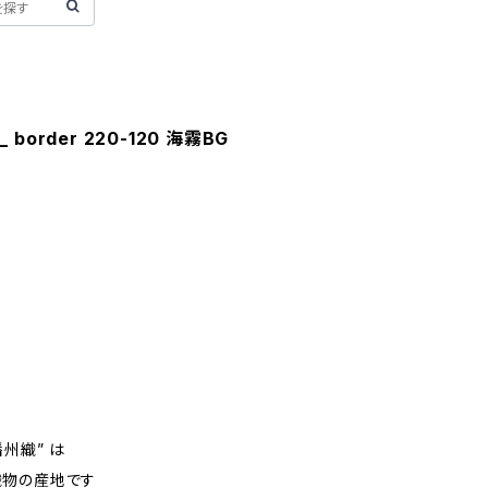
_ border 220-120 海霧BG
m
州織” は
織物の産地です