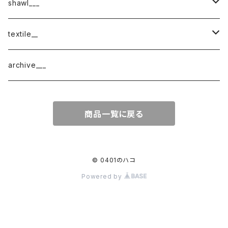
shawl___
cotton
textile__
border
cotton × wool
織物
archive___
block
border
ガーゼ
商品一覧に戻る
220-120
block
チェック
220-60
220-120
ストライプ
© 0401のハコ
Powered by
160-60
220-60
ボーダー
120-60
無地