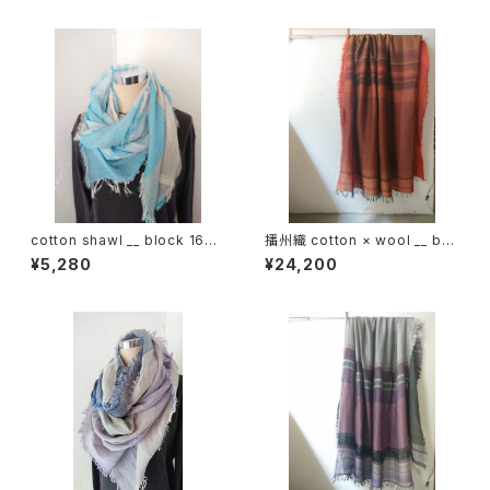
cotton shawl __ block 160
播州織 cotton × wool __ bor
浅葱w
der 220-120 落葉GK
¥5,280
¥24,200