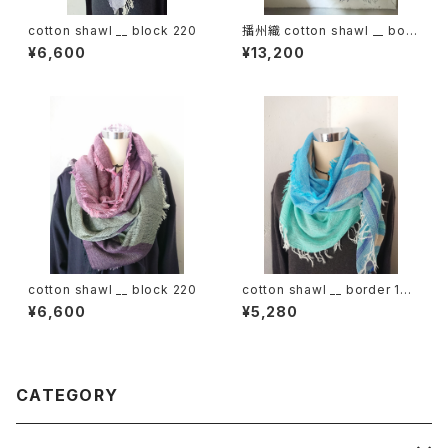
cotton shawl __ block 220
播州織 cotton shawl __ bord
er 220-120 紫電GK
¥6,600
¥13,200
cotton shawl __ block 220
cotton shawl __ border 160
海嶺w
¥6,600
¥5,280
CATEGORY