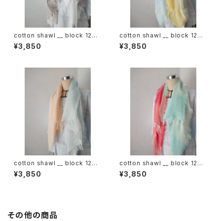
cotton shawl __ block 120
cotton shawl __ block 120
白木蓮w
天泣w
¥3,850
¥3,850
cotton shawl __ block 120
cotton shawl __ block 120
朝朗w
春曙w
¥3,850
¥3,850
その他の商品