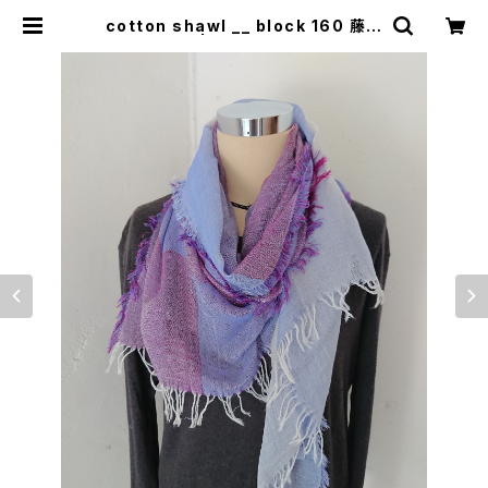
cotton shawl __ block 160 藤花
w | 0401のハコ