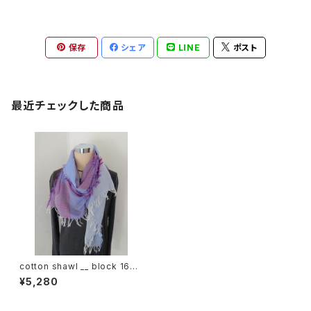
保存
シェア
LINE
ポスト
最近チェックした商品
cotton shawl __ block 160
藤花w
¥5,280