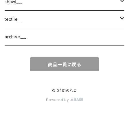
shawl___
cotton
textile__
border
cotton × wool
織物
archive___
block
border
ガーゼ
商品一覧に戻る
220-120
block
チェック
220-60
220-120
ストライプ
© 0401のハコ
Powered by
160-60
220-60
ボーダー
120-60
無地