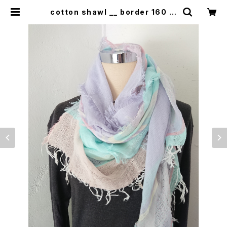
cotton shawl __ border 160 彩
雲w | 0401のハコ