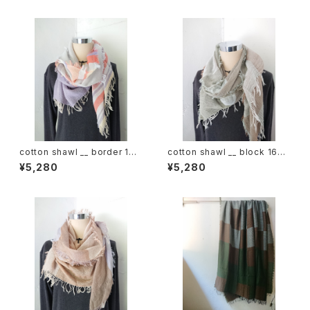
cotton shawl __ border 160
cotton shawl __ block 160
倒景w
裏葉w
¥5,280
¥5,280