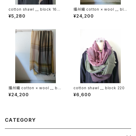
cotton shawl __ block 160
播州織 cotton × wool __ blo
木通w
ck 220-120 狭霧GK
¥5,280
¥24,200
播州織 cotton × wool __ bor
cotton shawl __ block 220
der 220-120 花灯路GK
¥24,200
¥6,600
CATEGORY