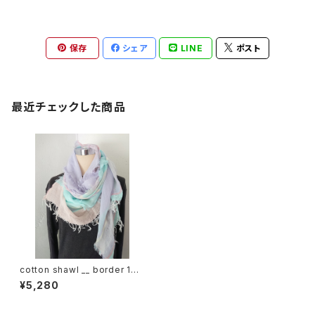
保存
シェア
LINE
ポスト
最近チェックした商品
cotton shawl __ border 160
彩雲w
¥5,280