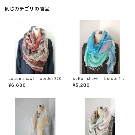
同じカテゴリの商品
cotton shawl __ border 220
cotton shawl __ border 160
海嶺w
¥6,600
¥5,280