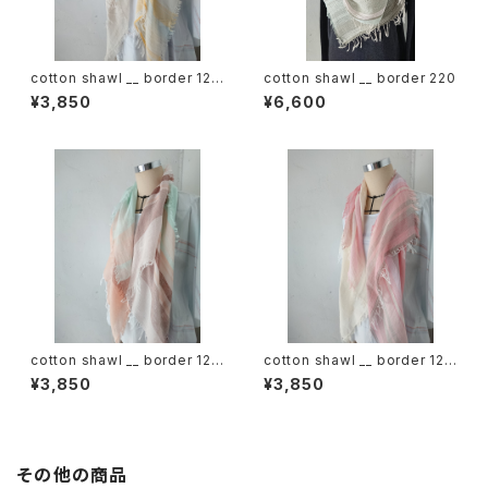
cotton shawl __ border 120
cotton shawl __ border 220
蒲公英w
¥3,850
¥6,600
cotton shawl __ border 120
cotton shawl __ border 120
春麗w
桜花w
¥3,850
¥3,850
その他の商品