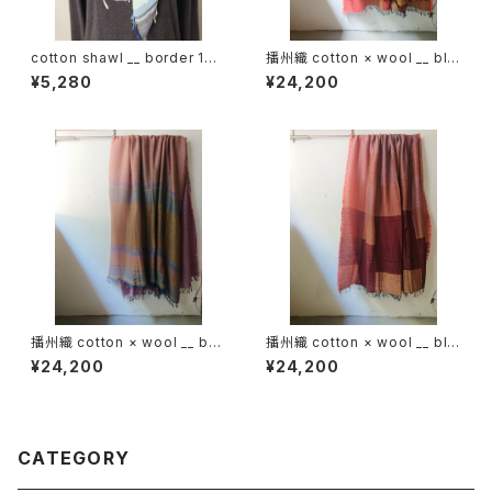
cotton shawl __ border 160
播州織 cotton × wool __ blo
蒼昊w
ck 220-120 鬼灯GK
¥5,280
¥24,200
播州織 cotton × wool __ bor
播州織 cotton × wool __ blo
der 220-120 秋麗GK
ck 220-120 埋火GK
¥24,200
¥24,200
CATEGORY