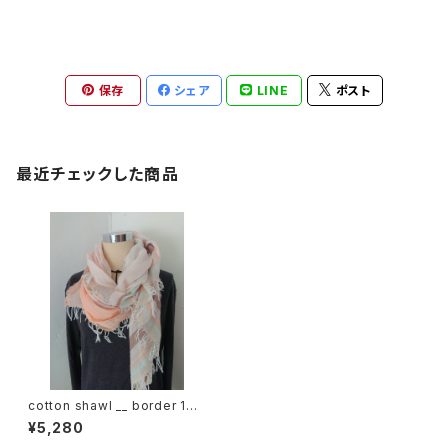
保存
シェア
LINE
ポスト
最近チェックした商品
cotton shawl __ border 160
春麗w
¥5,280