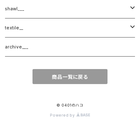
shawl___
cotton
textile__
border
cotton × wool
織物
archive___
block
border
ガーゼ
商品一覧に戻る
220-120
block
チェック
220-60
220-120
ストライプ
© 0401のハコ
Powered by
160-60
220-60
ボーダー
120-60
無地