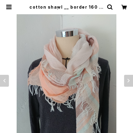
cotton shawl __ border 160 春
麗w | 0401のハコ