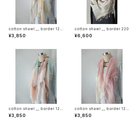
cotton shawl __ border 120
cotton shawl __ border 220
蒲公英w
¥3,850
¥6,600
cotton shawl __ border 120
cotton shawl __ border 120
春麗w
桜花w
¥3,850
¥3,850