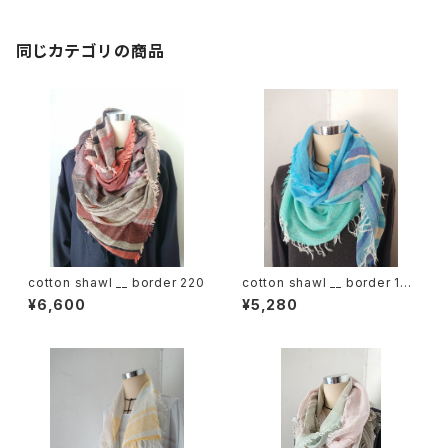
同じカテゴリの商品
cotton shawl __ border 220
cotton shawl __ border 160
海嶺w
¥6,600
¥5,280