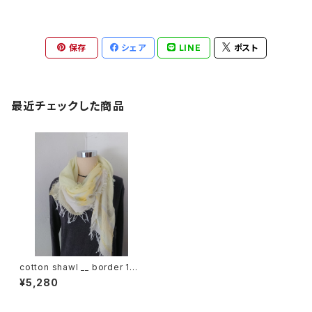
保存
シェア
LINE
ポスト
最近チェックした商品
cotton shawl __ border 160
月光w
¥5,280