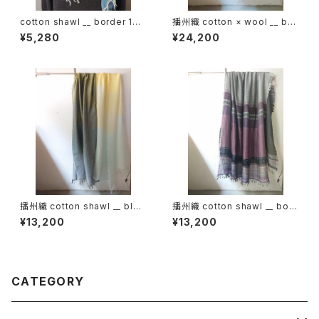
cotton shawl __ border 160
播州織 cotton × wool __ bor
海嶺w
der 220-120 霧帳GK
¥5,280
¥24,200
播州織 cotton shawl __ bloc
播州織 cotton shawl __ bord
k 220-120 月鏡KW
er 220-120 紫電GK
¥13,200
¥13,200
CATEGORY