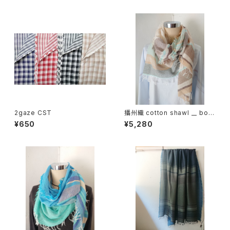
2gaze CST
播州織 cotton shawl __ bord
er 160 啓蟄w
¥650
¥5,280