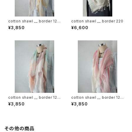
cotton shawl __ border 120
cotton shawl __ border 220
蒲公英w
¥3,850
¥6,600
cotton shawl __ border 120
cotton shawl __ border 120
春麗w
桜花w
¥3,850
¥3,850
その他の商品