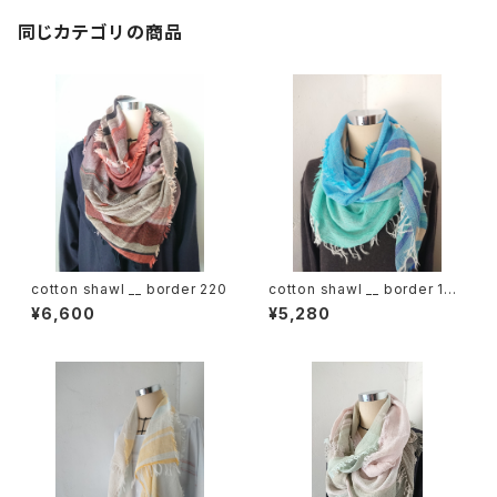
同じカテゴリの商品
cotton shawl __ border 220
cotton shawl __ border 160
海嶺w
¥6,600
¥5,280