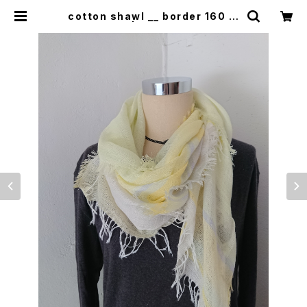
cotton shawl __ border 160 月
光w | 0401のハコ