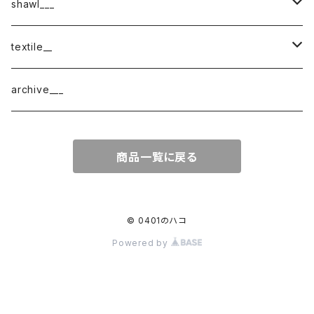
shawl___
cotton
textile__
border
cotton × wool
織物
archive___
block
border
ガーゼ
商品一覧に戻る
220-120
block
チェック
220-60
220-120
ストライプ
© 0401のハコ
Powered by
160-60
220-60
ボーダー
120-60
無地