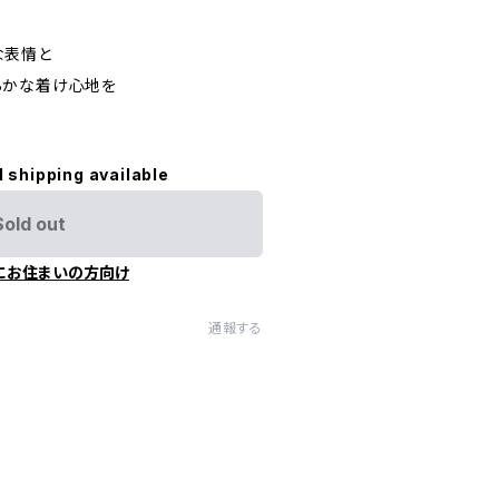
な表情と
らかな着け心地を
l shipping available
Sold out
にお住まいの方向け
通報する