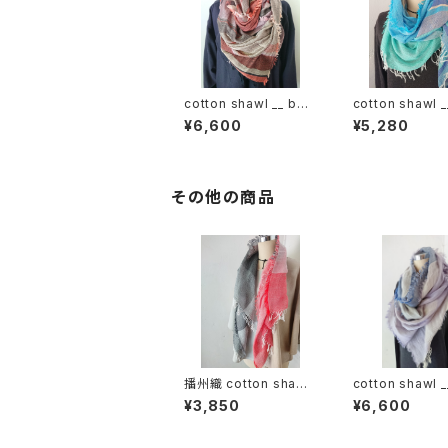
cotton shawl __ bor
cotton shawl _
der 220
der 160 海嶺w
¥6,600
¥5,280
その他の商品
播州織 cotton shawl
cotton shawl _
__ block 120
ck 220
¥3,850
¥6,600