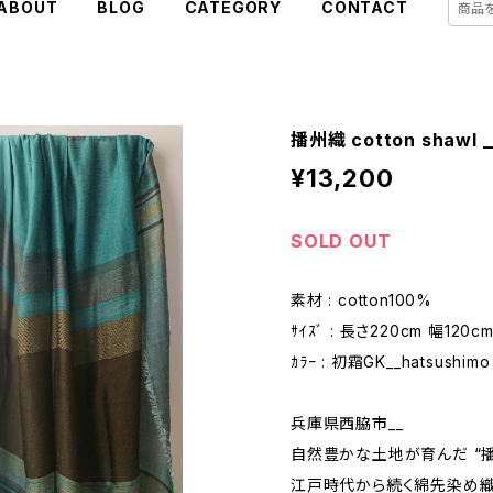
ABOUT
BLOG
CATEGORY
CONTACT
播州織 cotton shawl _
¥13,200
SOLD OUT
素材 : cotton100%
ｻｲｽﾞ : 長さ220cm 幅120c
ｶﾗｰ : 初霜GK__hatsushimo
兵庫県西脇市__
自然豊かな土地が育んだ “播
江戸時代から続く綿先染め