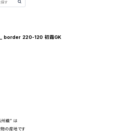
_ border 220-120 初霜GK
m
州織” は
織物の産地です