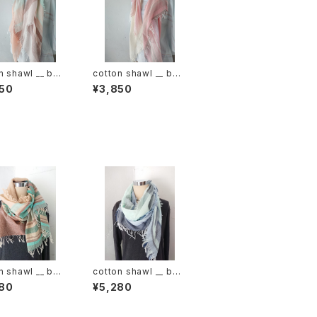
n shawl __ bor
cotton shawl __ bor
120 春麗w
der 120 桜花w
50
¥3,850
n shawl __ bor
cotton shawl __ bor
160 湧水w
der 160 白波w
80
¥5,280