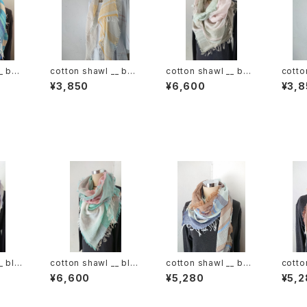
_ bor
cotton shawl __ bor
cotton shawl __ bor
cotto
der 120 蒲公英w
der 220
der 
¥3,850
¥6,600
¥3,8
_ blo
cotton shawl __ blo
cotton shawl __ bor
cotto
ck 220
der 160 慈雨w
der 
¥6,600
¥5,280
¥5,2