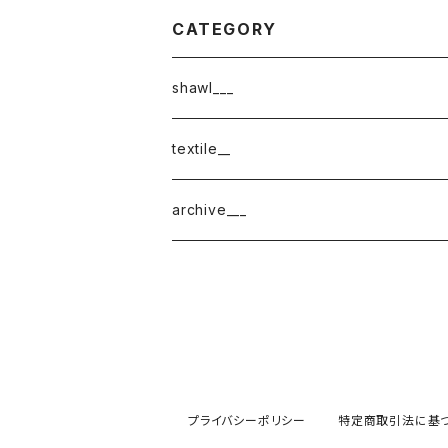
CATEGORY
shawl___
cotton
textile__
border
cotton × wool
織物
archive___
block
border
ガーゼ
220-120
block
チェック
220-60
220-120
ストライプ
プライバシーポリシー
特定商取引法に基
160-60
220-60
ボーダー