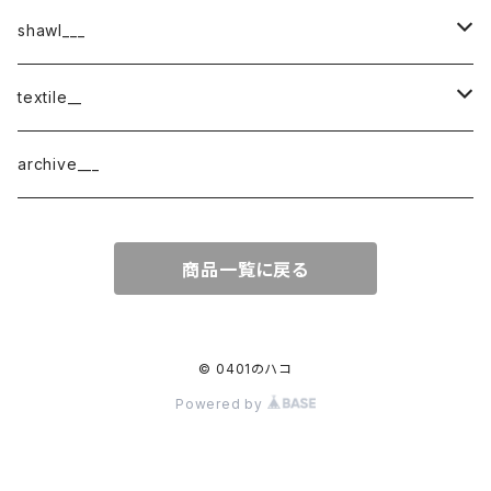
shawl___
cotton
textile__
border
cotton × wool
織物
archive___
block
border
ガーゼ
商品一覧に戻る
220-120
block
チェック
220-60
220-120
ストライプ
© 0401のハコ
Powered by
160-60
220-60
ボーダー
120-60
無地