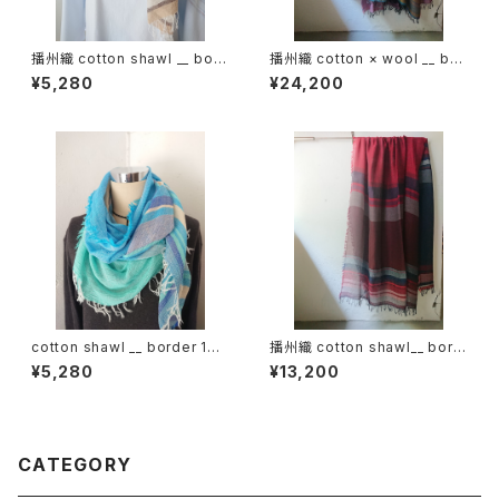
播州織 cotton shawl __ bord
播州織 cotton × wool __ bor
er 160 啓蟄w
der 220-120 秋麗GK
¥5,280
¥24,200
cotton shawl __ border 160
播州織 cotton shawl__ bord
海嶺w
er 220-120 火輪GK
¥5,280
¥13,200
CATEGORY