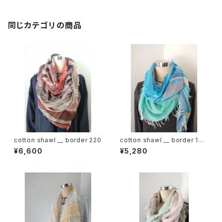
同じカテゴリの商品
cotton shawl __ border 220
cotton shawl __ border 160
海嶺w
¥6,600
¥5,280