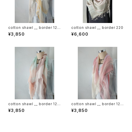
cotton shawl __ border 120
cotton shawl __ border 220
蒲公英w
¥3,850
¥6,600
cotton shawl __ border 120
cotton shawl __ border 120
春麗w
桜花w
¥3,850
¥3,850