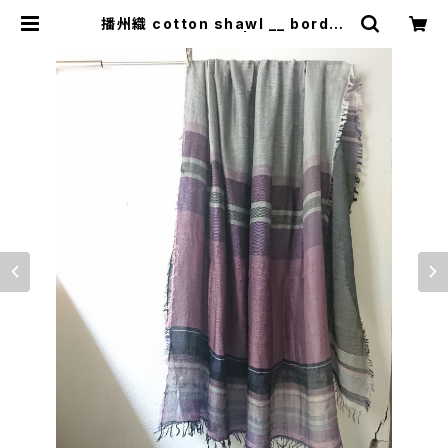
播州織 cotton shawl __ border
220-120 紫電GK | 0401のハコ