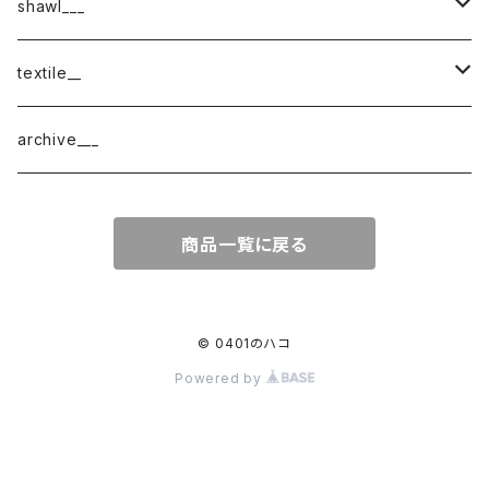
shawl___
cotton
textile__
border
cotton × wool
織物
archive___
block
border
ガーゼ
商品一覧に戻る
220-120
block
チェック
220-60
220-120
ストライプ
© 0401のハコ
Powered by
160-60
220-60
ボーダー
120-60
無地