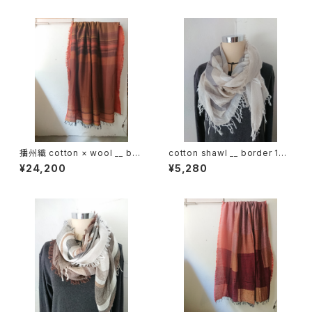
播州織 cotton × wool __ bor
cotton shawl __ border 160
der 220-120 落葉GK
鳴砂w
¥24,200
¥5,280