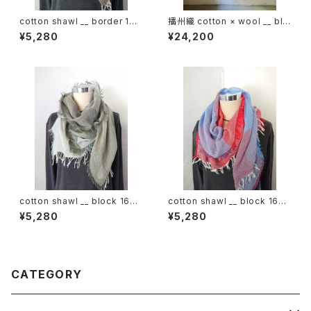
cotton shawl __ border 160
播州織 cotton × wool __ blo
春泥w
ck 220-120 埋火GK
¥5,280
¥24,200
cotton shawl __ block 160
cotton shawl __ block 160
深閑w
初日影w
¥5,280
¥5,280
CATEGORY