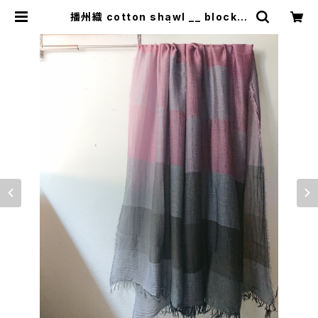
播州織 cotton shawl __ block 2
20-120 薄暮GK | 0401のハコ