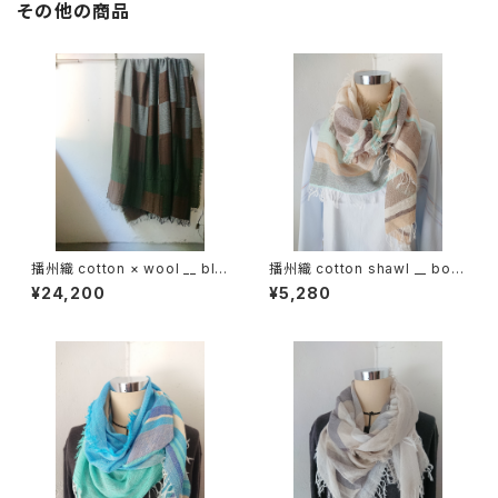
その他の商品
播州織 cotton × wool __ blo
播州織 cotton shawl __ bord
ck 220-120 狭霧GK
er 160 啓蟄w
¥24,200
¥5,280