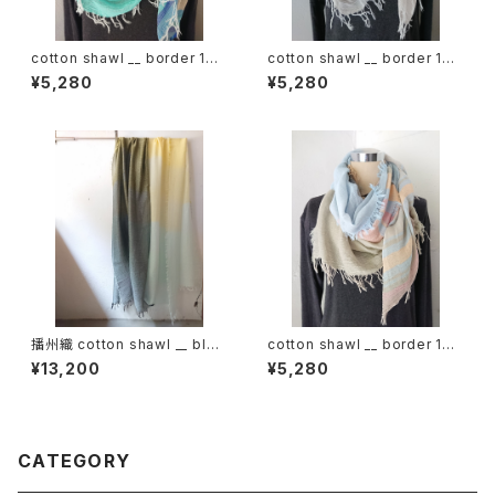
cotton shawl __ border 160
cotton shawl __ border 160
海嶺w
鳴砂w
¥5,280
¥5,280
播州織 cotton shawl __ bloc
cotton shawl __ border 160
k 220-120 月鏡KW
薄霞w
¥13,200
¥5,280
CATEGORY