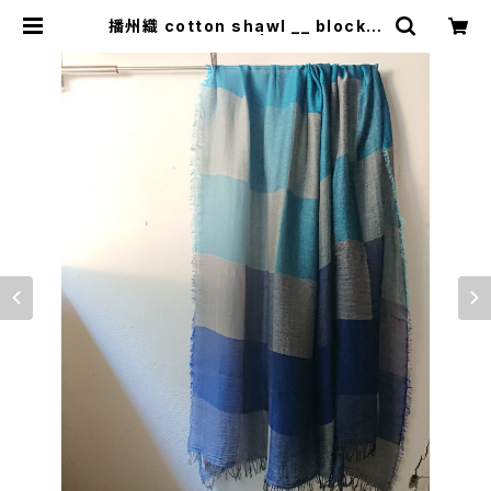
播州織 cotton shawl __ block 2
20-120 深海GK | 0401のハコ