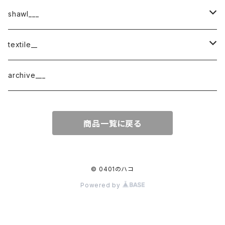
shawl___
cotton
textile__
border
cotton × wool
織物
archive___
block
border
ガーゼ
商品一覧に戻る
220-120
block
チェック
220-60
220-120
ストライプ
© 0401のハコ
Powered by
160-60
220-60
ボーダー
120-60
無地